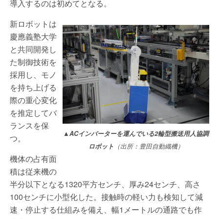
導入するのは初めてとなる。
新ロボットは
慶應義塾大学
と共同開発し
た制御技術を
採用し、モノ
を持ち上げる
際の重心変化
を推定してバ
ランスを保
▲ACインバーターを運んでいる2輪型搬送用人協調
つ。
ロボット
（出所：豊田自動織機）
機体の占有面
積は従来機の
半分以下となる1320平方センチ、厚み24センチ、高さ
100センチに小型化した。接触時の軽い力も検知して減
速・停止する仕組みを備え、幅1メートルの通路でも作