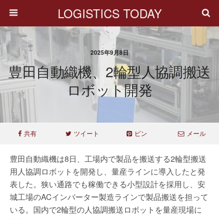
LOGISTICS TODAY
2025年9月8日
豊田自動織機、2輪型人協調搬送
ロボット開発
共有
ツイート
ピン
メール
豊田自動織機は8日、工場内で製品を搬送する2輪型搬送
用人協調ロボットを開発し、量産ラインに導入したと発
表した。狭い通路でも稼働できる小型設計を採用し、安
城工場のACインバーター製造ラインで製品搬送を担って
いる。国内で2輪型の人協調搬送ロボットを量産現場に