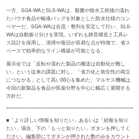
一方、SGA-WAとSLS-WAは、殺菌や除水工程後の濡れ
たパウチ食品や輸液バッグを対象とした防水仕様のコン
ベヤーだ。SGA-WAは合流・整列を安定して行い、SLS-
WAは自動振り分けを実現。いずれも静音構造と工具レ
ス設計を採用し、清掃や復旧が容易な点が特徴で、省ス
ペースで効率的なライン構築が可能となる。
展示会では「反転や濡れた製品の搬送は自動化が難し
い」という従来の課題に対し、「省力化と衛生性の両立
につながる」として高い関心を集めた。マルヤス機械は
今回の新製品を食品や医薬分野を中心に幅広く展開する
方針だ。
■「より詳しい情報を知りたい」あるいは「続報を知り
たい」場合、下の「もっと知りたい」ボタンを押してく
ださい。編集部にてボタンが押された数のみをカウント