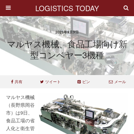
LOGISTICS TODAY
2025年9月9日
マルヤス機械、食品工場向け新
型コンベヤー3機種
共有
ツイート
ピン
メール
マルヤス機械
（長野県岡谷
市）は9日、
食品工場の省
人化と衛生管