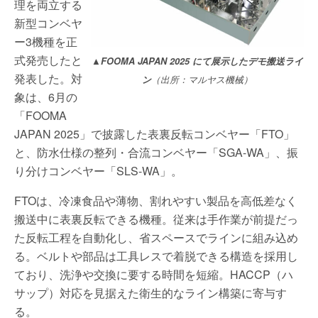
理を両立する
新型コンベヤ
ー3機種を正
式発売したと
▲FOOMA JAPAN 2025 にて展示したデモ搬送ライ
発表した。対
ン
（出所：マルヤス機械）
象は、6月の
「FOOMA
JAPAN 2025」で披露した表裏反転コンベヤー「FTO」
と、防水仕様の整列・合流コンベヤー「SGA-WA」、振
り分けコンベヤー「SLS-WA」。
FTOは、冷凍食品や薄物、割れやすい製品を高低差なく
搬送中に表裏反転できる機種。従来は手作業が前提だっ
た反転工程を自動化し、省スペースでラインに組み込め
る。ベルトや部品は工具レスで着脱できる構造を採用し
ており、洗浄や交換に要する時間を短縮。HACCP（ハ
サップ）対応を見据えた衛生的なライン構築に寄与す
る。