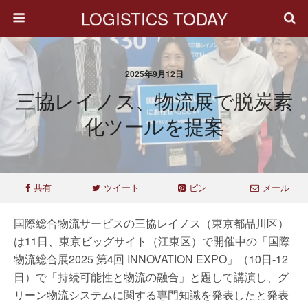
LOGISTICS TODAY
2025年9月12日
三協レイノス、物流展で脱炭素
化ツールを提案
共有
ツイート
ピン
メール
国際総合物流サービスの三協レイノス（東京都品川区）
は11日、東京ビッグサイト（江東区）で開催中の「国際
物流総合展2025 第4回 INNOVATION EXPO」（10日-12
日）で「持続可能性と物流の融合」と題して講演し、グ
リーン物流システムに関する専門知識を発表したと発表