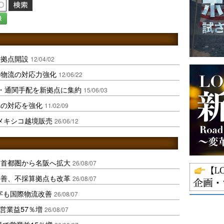
録
新拠点開設
12/04/02
車物流の対応力強化
12/06/22
・通関手配を新拠点に集約
15/06/03
への対応を強化
11/02/09
メキシコ越境販売
26/06/12
、首都圏から名阪へ拡大
26/08/07
に改善、不採算拠点も改革
26/08/07
字も国際物流改善
26/08/07
営業益57％増
26/08/07