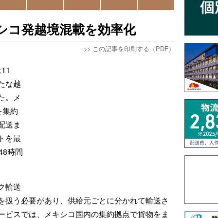
シコ発越境混載を効率化
>>
この記事を印刷する（PDF）
11
たな越
た。メ
を集約
配送ま
トを最
48時間
ク輸送
を扱う必要があり、供給元ごとに分かれて輸送さ
ービスでは、メキシコ国内の集約拠点で貨物をま