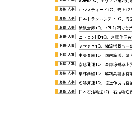
SGHD1Q、モリソン連結効
ロジスティード1Q、売上1
日本トランスシティ1Q、海
渋沢倉庫1Q、3PL好調で営
ニッコンHD1Q、倉庫伸長
ヤマタネ1Q、物流増収も一
中央倉庫1Q、国内輸送と輸
南総通運1Q、倉庫稼働率上
栗林商船1Q、燃料高響き営
名港海運1Q、陸送伸長も営業
日本石油輸送1Q、石油輸送