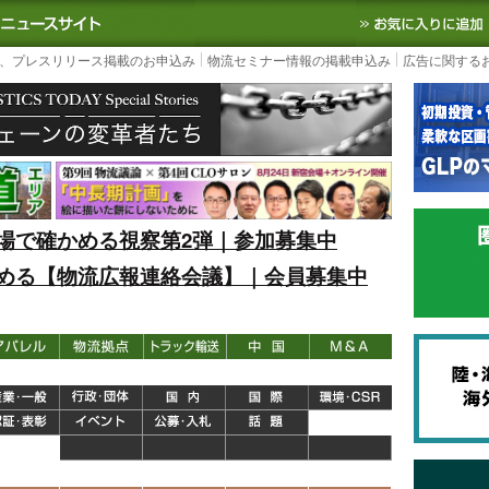
S TODAY｜国内最大の物流ニュースサイト
3PL, SCMなど国内外の最新の物流
、プレスリリース掲載のお申込み
物流セミナー情報の掲載申込み
広告に関する
場で確かめる視察第2弾｜参加募集中
める【物流広報連絡会議】｜会員募集中