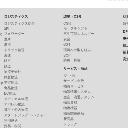
ロジスティクス
環境・CSR
話
ロジスティクス総合
CSR
短
モーダルシフト
3PL
D
フォワーダー
再生可能エネルギー
の
事
倉庫
安全
港湾
燃料
値
トラック輸送
環境への取り組み
新
海運
BCP
高
防災・災害
航空
鉄道
サービス・商品
物流子会社
ICT・IoT
静脈物流
サービス全般
災害物流
ンネ
物流サービス
食品物流
物流情報システム
EC物流
生産・流通システム
メディカル物流
物流資材
アパレル物流
物流機器
都市・館内物流
物流関連商品
スタートアップ･ベンチャー
新商品
利用運送
トラック
貿易・税関