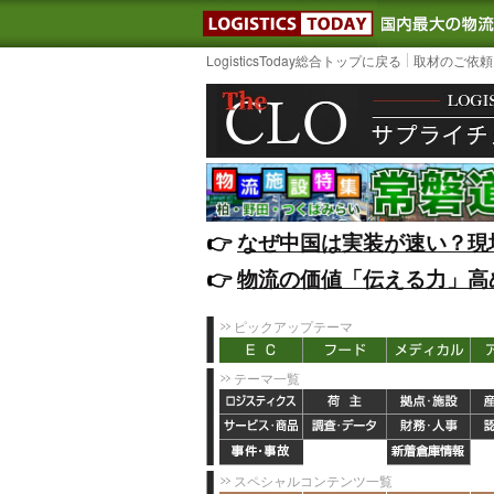
LOGISTIC
LogisticsToday総合トップに戻る
取材のご依頼
👉️
なぜ中国は実装が速い？現
👉️
物流の価値「伝える力」高
ピックアップテーマ
テーマ一覧
スペシャルコンテンツ一覧