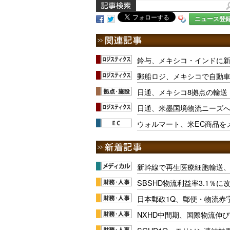
ニュース登
鈴与、メキシコ・インドに
郵船ロジ、メキシコで自動
日通、メキシコ8拠点の輸送
日通、米墨国境物流ニーズ
ウォルマート、米EC商品を
新幹線で再生医療細胞輸送
SBSHD物流利益率3.1％
日本郵政1Q、郵便・物流赤
NXHD中間期、国際物流伸び