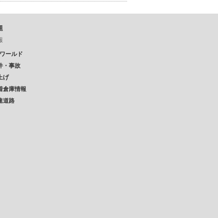
題
報
Pワールド
件・事故
上げ
着倉庫情報
速道路