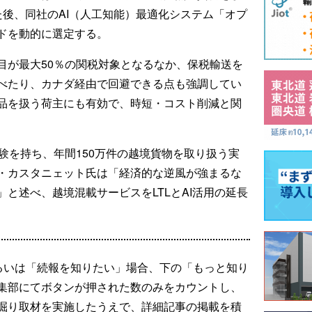
た後、同社のAI（人工知能）最適化システム「オプ
ドを動的に選定する。
目が最大50％の関税対象となるなか、保税輸送を
べたり、カナダ経由で回避できる点も強調してい
品を扱う荷主にも有効で、時短・コスト削減と関
験を持ち、年間150万件の越境貨物を取り扱う実
・カスタニェット氏は「経済的な逆風が強まるな
と述べ、越境混載サービスをLTLとAI活用の延長
るいは「続報を知りたい」場合、下の「もっと知り
集部にてボタンが押された数のみをカウントし、
掘り取材を実施したうえで、詳細記事の掲載を積