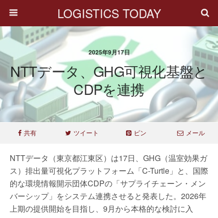
LOGISTICS TODAY
2025年9月17日
NTTデータ、GHG可視化基盤と
CDPを連携
共有
ツイート
ピン
メール
NTTデータ（東京都江東区）は17日、GHG（温室効果ガ
ス）排出量可視化プラットフォーム「C-Turtle」と、国際
的な環境情報開示団体CDPの「サプライチェーン・メン
バーシップ」をシステム連携させると発表した。2026年
上期の提供開始を目指し、9月から本格的な検討に入