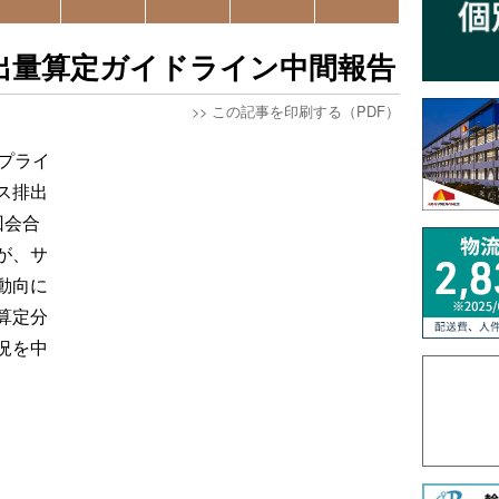
排出量算定ガイドライン中間報告
>>
この記事を印刷する（PDF）
プライ
ス排出
回会合
が、サ
動向に
算定分
況を中