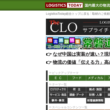
LOGISTIC
LogisticsToday総合トップに戻る
取材のご依頼
👉️
なぜ中国は実装が速い？現
👉️
物流の価値「伝える力」高
ピックアップテーマ
テーマ一覧
スペシャルコンテンツ一覧