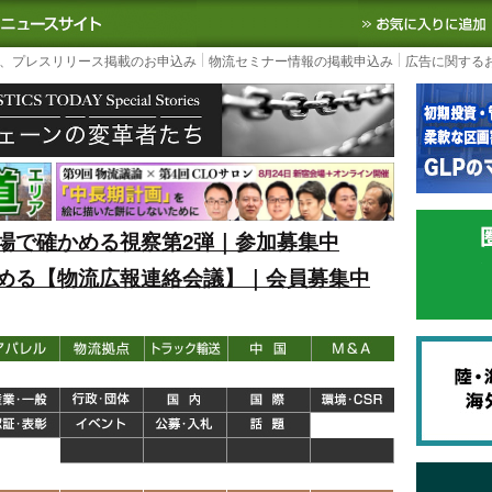
S TODAY｜国内最大の物流ニュースサイト
3PL, SCMなど国内外の最新の物流
、プレスリリース掲載のお申込み
物流セミナー情報の掲載申込み
広告に関する
場で確かめる視察第2弾｜参加募集中
める【物流広報連絡会議】｜会員募集中