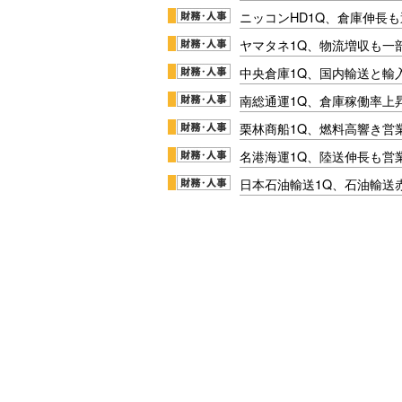
ニッコンHD1Q、倉庫伸長
ヤマタネ1Q、物流増収も一
中央倉庫1Q、国内輸送と輸
南総通運1Q、倉庫稼働率上
栗林商船1Q、燃料高響き営
名港海運1Q、陸送伸長も営業
日本石油輸送1Q、石油輸送