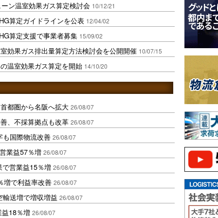
ェーン温室効果ガス算定検討会
10/12/21
HG算定ガイドラインを公表
12/04/02
HG算定支援で事業者募集
15/09/02
温室効果ガス排出量算定方法検討会を公開開催
10/07/15
体の温室効果ガス算定を開始
14/10/20
、首都圏から名阪へ拡大
26/08/07
に改善、不採算拠点も改革
26/08/07
字も国際物流改善
26/08/07
営業益57％増
26/08/07
果で営業益15％増
26/08/07
2％増で利益率改善
26/08/07
空輸送増で増収増益
26/08/07
業益18％増
26/08/07