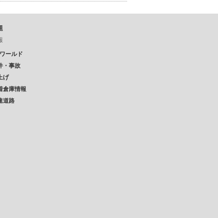
題
報
Pワールド
件・事故
上げ
着倉庫情報
速道路