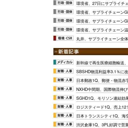
環境省、27日にサプライチ
環境省、サプライチェーンG
環境省、サプライチェーンG
環境省、サプライチェーン
丸井、サプライチェーン全
新幹線で再生医療細胞輸送
SBSHD物流利益率3.1％
日本郵政1Q、郵便・物流赤
NXHD中間期、国際物流伸び
SGHD1Q、モリソン連結効
ロジスティード1Q、売上1
日本トランスシティ1Q、海
渋沢倉庫1Q、3PL好調で営