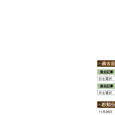
過去記事
過去記事
11月26日