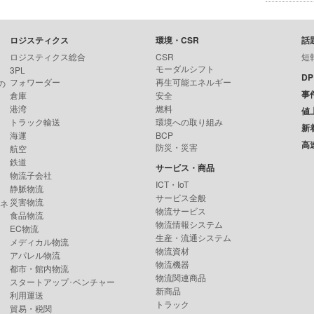
ロジスティクス
環境・CSR
話
ロジスティクス総合
CSR
短
モーダルシフト
3PL
D
フォワーダー
再生可能エネルギー
の
事
倉庫
安全
港湾
燃料
値
トラック輸送
環境への取り組み
新
海運
BCP
高
防災・災害
航空
鉄道
サービス・商品
物流子会社
ICT・IoT
静脈物流
サービス全般
災害物流
ンネ
物流サービス
食品物流
物流情報システム
EC物流
生産・流通システム
メディカル物流
物流資材
アパレル物流
物流機器
都市・館内物流
物流関連商品
スタートアップ･ベンチャー
新商品
利用運送
トラック
貿易・税関