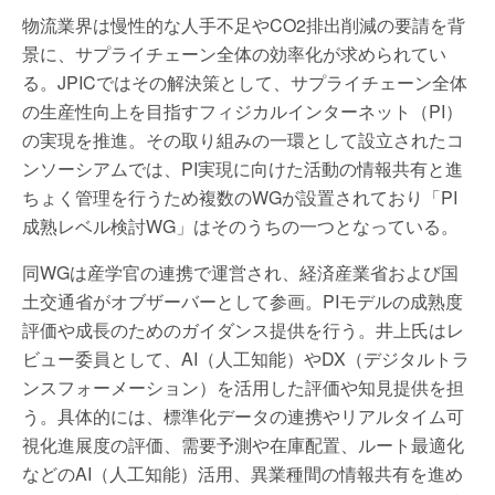
物流業界は慢性的な人手不足やCO2排出削減の要請を背
景に、サプライチェーン全体の効率化が求められてい
る。JPICではその解決策として、サプライチェーン全体
の生産性向上を目指すフィジカルインターネット（PI）
の実現を推進。その取り組みの一環として設立されたコ
ンソーシアムでは、PI実現に向けた活動の情報共有と進
ちょく管理を行うため複数のWGが設置されており「PI
成熟レベル検討WG」はそのうちの一つとなっている。
同WGは産学官の連携で運営され、経済産業省および国
土交通省がオブザーバーとして参画。PIモデルの成熟度
評価や成長のためのガイダンス提供を行う。井上氏はレ
ビュー委員として、AI（人工知能）やDX（デジタルトラ
ンスフォーメーション）を活用した評価や知見提供を担
う。具体的には、標準化データの連携やリアルタイム可
視化進展度の評価、需要予測や在庫配置、ルート最適化
などのAI（人工知能）活用、異業種間の情報共有を進め