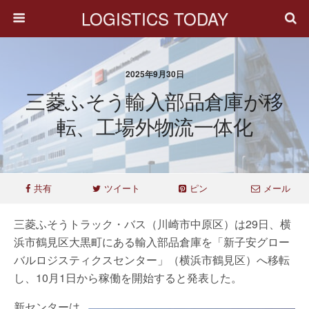
LOGISTICS TODAY
2025年9月30日
三菱ふそう輸入部品倉庫が移
転、工場外物流一体化
共有
ツイート
ピン
メール
三菱ふそうトラック・バス（川崎市中原区）は29日、横
浜市鶴見区大黒町にある輸入部品倉庫を「新子安グロー
バルロジスティクスセンター」（横浜市鶴見区）へ移転
し、10月1日から稼働を開始すると発表した。
新センターは