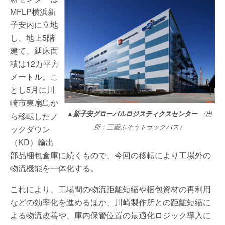
MFLP横浜新
子安内に立地
し、地上5階
建て、延床面
積は12万平方
メートル。こ
とし5月に川
崎市東扇島か
▲
新子安グローバルロジスティクスセンター
（出
ら移転したノ
所：三菱ふそうトラックバス）
ックダウン
（KD）輸出
部品梱包倉庫に続くもので、今回の移転により工場外の
物流機能を一体化する。
これにより、工場間の物流距離短縮や梱包資材の再利用
などの効率化を進めるほか、川崎製作所との距離短縮に
よる物流改善や、庫内保管位置の最適化ロジック導入に