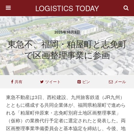
LOGISTICS TODAY
2025年10月3日
東急不、福岡・粕屋町と志免町
で区画整理事業に参画
共有
ツイート
ピン
メール
東急不動産は3日、西松建設、九州旅客鉄道（JR九州）
とともに構成する共同企業体が、福岡県粕屋町で進めら
れる「粕屋町仲原東・志免町別府土地区画整理事業」
（仮称）の業務代行予定者に選定されたと発表した。両
区画整理事業準備委員会と基本協定を締結し、今後、地