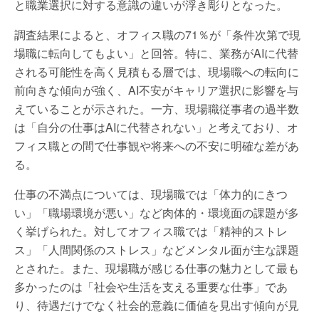
と職業選択に対する意識の違いが浮き彫りとなった。
調査結果によると、オフィス職の71％が「条件次第で現
場職に転向してもよい」と回答。特に、業務がAIに代替
される可能性を高く見積もる層では、現場職への転向に
前向きな傾向が強く、AI不安がキャリア選択に影響を与
えていることが示された。一方、現場職従事者の過半数
は「自分の仕事はAIに代替されない」と考えており、オ
フィス職との間で仕事観や将来への不安に明確な差があ
る。
仕事の不満点については、現場職では「体力的にきつ
い」「職場環境が悪い」など肉体的・環境面の課題が多
く挙げられた。対してオフィス職では「精神的ストレ
ス」「人間関係のストレス」などメンタル面が主な課題
とされた。また、現場職が感じる仕事の魅力として最も
多かったのは「社会や生活を支える重要な仕事」であ
り、待遇だけでなく社会的意義に価値を見出す傾向が見