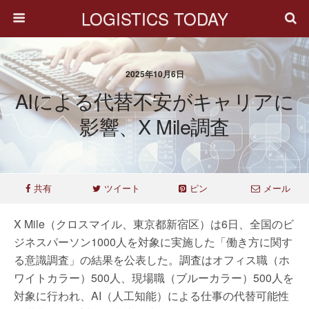
LOGISTICS TODAY
2025年10月6日
AIによる代替不安がキャリアに
影響、X Mile調査
共有
ツイート
ピン
メール
X Mile（クロスマイル、東京都新宿区）は6日、全国のビ
ジネスパーソン1000人を対象に実施した「働き方に関す
る意識調査」の結果を公表した。調査はオフィス職（ホ
ワイトカラー）500人、現場職（ブルーカラー）500人を
対象に行われ、AI（人工知能）による仕事の代替可能性