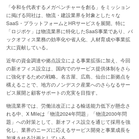
「令和を代表するメガベンチャーを創る」をミッション
に掲げる同社は、物流・建設業界を対象とした々な
SaaS・プラットフォームとHRサービスを展開。特に
「ロジポケ」は物流業界に特化したSaaS事業であり、バ
ックオフィス業務の効率化や省人化、人材育成や事業拡
大に貢献している。
近年の資金調達や拠点設立による事業拡張に加え、今回
の新オフィス設立は、国内でのサービス提供体制をさら
に強化するための戦略。名古屋、広島、仙台に新拠点を
構えることで、地方のノンデスク産業へのさらなるサー
ビス展開と顧客サポートの充実を目指す。
物流業界では、労働法改正による輸送能力低下が懸念さ
れる中、X Mileは「物流2024年問題」「物流2030年問
題」への対策として、新オフィス設立を通じて採用を強
化し、業界のニーズに応えるサービス開発と事業成長を
加速させる計画としている。