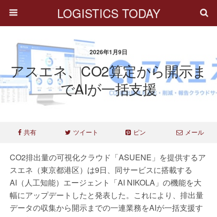
LOGISTICS TODAY
2026年1月9日
アスエネ、CO2算定から開示ま
でAIが一括支援
共有
ツイート
ピン
メール
CO2排出量の可視化クラウド「ASUENE」を提供するア
スエネ（東京都港区）は9日、同サービスに搭載する
AI（人工知能）エージェント「AI NIKOLA」の機能を大
幅にアップデートしたと発表した。これにより、排出量
データの収集から開示までの一連業務をAIが一括支援す