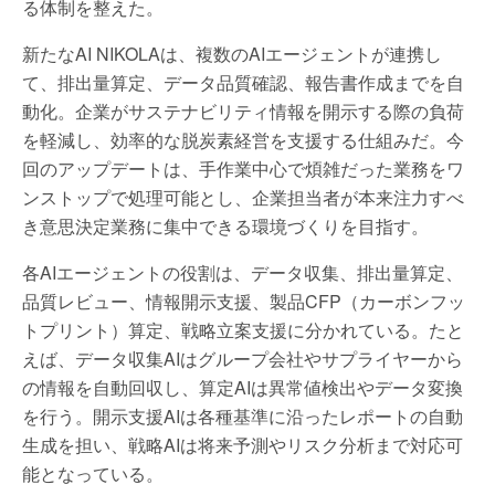
る体制を整えた。
新たなAI NIKOLAは、複数のAIエージェントが連携し
て、排出量算定、データ品質確認、報告書作成までを自
動化。企業がサステナビリティ情報を開示する際の負荷
を軽減し、効率的な脱炭素経営を支援する仕組みだ。今
回のアップデートは、手作業中心で煩雑だった業務をワ
ンストップで処理可能とし、企業担当者が本来注力すべ
き意思決定業務に集中できる環境づくりを目指す。
各AIエージェントの役割は、データ収集、排出量算定、
品質レビュー、情報開示支援、製品CFP（カーボンフッ
トプリント）算定、戦略立案支援に分かれている。たと
えば、データ収集AIはグループ会社やサプライヤーから
の情報を自動回収し、算定AIは異常値検出やデータ変換
を行う。開示支援AIは各種基準に沿ったレポートの自動
生成を担い、戦略AIは将来予測やリスク分析まで対応可
能となっている。