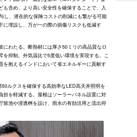
ども含め、より高い安全性を確保することで、入
寄与し、潜在的な保険コストの削減にも繋がる可能
下に埋設し、万が一の際の損傷リスクも低減す
岐にわたる。断熱材には厚さ50ミリの高品質なロ
昇を抑制。外気温比で5度低い環境を実現する。こ
題を抱えるインドにおいて省エネルギーに貢献す
部50ルクスを確保する高効率なLED高天井照明を
負担を軽減する。屋根はソーラーパネル設置に対
貯留池や浸透桝を設け、雨水の有効活用と流出抑