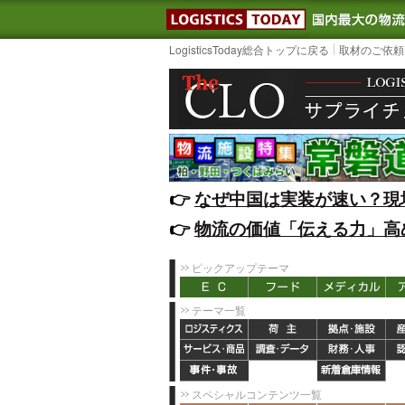
LOGISTIC
LogisticsToday総合トップに戻る
取材のご依頼
👉️
なぜ中国は実装が速い？現
👉️
物流の価値「伝える力」高
ピックアップテーマ
テーマ一覧
スペシャルコンテンツ一覧