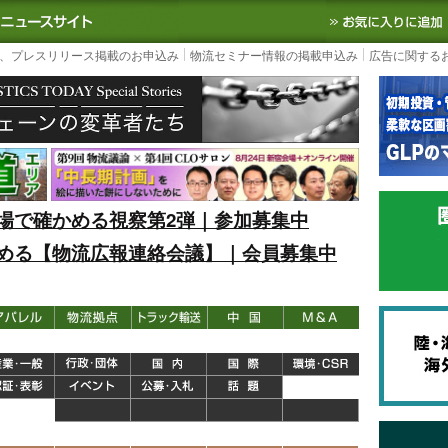
S TODAY｜国内最大の物流ニュースサイト
3PL, SCMなど国内外の最新の物流
、プレスリリース掲載のお申込み
物流セミナー情報の掲載申込み
広告に関する
場で確かめる視察第2弾｜参加募集中
める【物流広報連絡会議】｜会員募集中