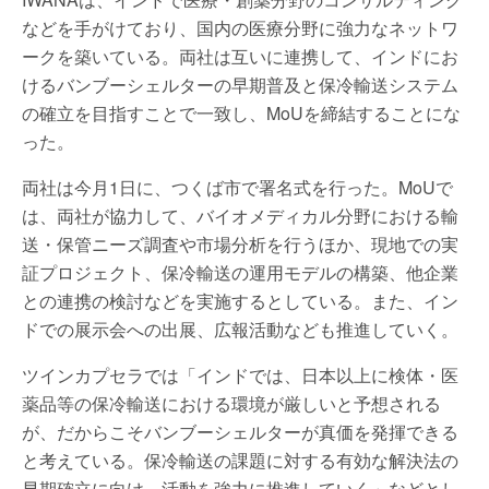
などを手がけており、国内の医療分野に強力なネットワ
ークを築いている。両社は互いに連携して、インドにお
けるバンブーシェルターの早期普及と保冷輸送システム
の確立を目指すことで一致し、MoUを締結することにな
った。
両社は今月1日に、つくば市で署名式を行った。MoUで
は、両社が協力して、バイオメディカル分野における輸
送・保管ニーズ調査や市場分析を行うほか、現地での実
証プロジェクト、保冷輸送の運用モデルの構築、他企業
との連携の検討などを実施するとしている。また、イン
ドでの展示会への出展、広報活動なども推進していく。
ツインカプセラでは「インドでは、日本以上に検体・医
薬品等の保冷輸送における環境が厳しいと予想される
が、だからこそバンブーシェルターが真価を発揮できる
と考えている。保冷輸送の課題に対する有効な解決法の
早期確立に向け、活動を強力に推進していく」などとし