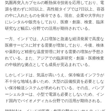
気圏再突入カプセルの断熱保冷技術を応用しており、電
源を使わずに3日以上、高性能タイプでは7日以上、容器
の中に入れたものを保冷できる。現在、企業や大学向け
にレンタルや販売をしており、医療・創薬、検査、臨床
研究など幅広い分野での活用が期待されている。
一方、インドでは、人口増加と急速な経済発展で高度な
医療サービスに対する需要が増加しており、今後、検体
や薬剤など精密な温度管理に対する需要の増加が予想さ
れている。また、アジアでの臨床研究・創薬・医療検査
の中核的な拠点としても成長が見込まれている。
しかしインドは、気温が高いうえ、保冷輸送インフラが
不十分な地域も多いため、大型の設備投資を必要としな
い保冷輸送システムが求められている。その点、バンブ
ーシェルターは、小型で電源も必要としないため、イン
ド国内でバイオメディカル分野での活用が期待される。
IWANAは、インドで医療・創薬分野のコンサルティング