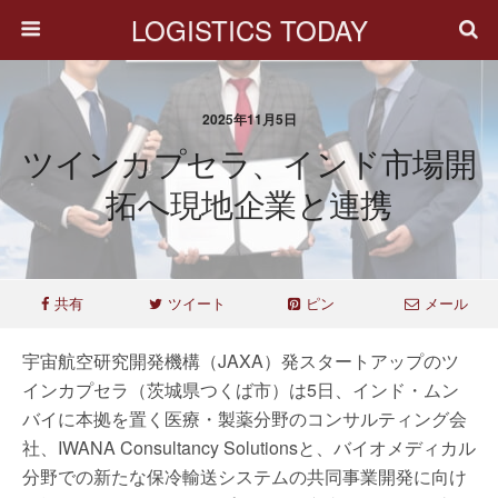
LOGISTICS TODAY
2025年11月5日
ツインカプセラ、インド市場開
拓へ現地企業と連携
共有
ツイート
ピン
メール
宇宙航空研究開発機構（JAXA）発スタートアップのツ
インカプセラ（茨城県つくば市）は5日、インド・ムン
バイに本拠を置く医療・製薬分野のコンサルティング会
社、IWANA Consultancy Solutionsと、バイオメディカル
分野での新たな保冷輸送システムの共同事業開発に向け