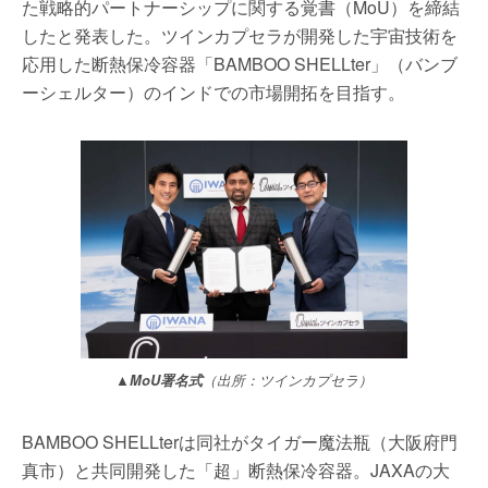
た戦略的パートナーシップに関する覚書（MoU）を締結
したと発表した。ツインカプセラが開発した宇宙技術を
応用した断熱保冷容器「BAMBOO SHELLter」（バンブ
ーシェルター）のインドでの市場開拓を目指す。
▲MoU署名式
（出所：ツインカプセラ）
BAMBOO SHELLterは同社がタイガー魔法瓶（大阪府門
真市）と共同開発した「超」断熱保冷容器。JAXAの大