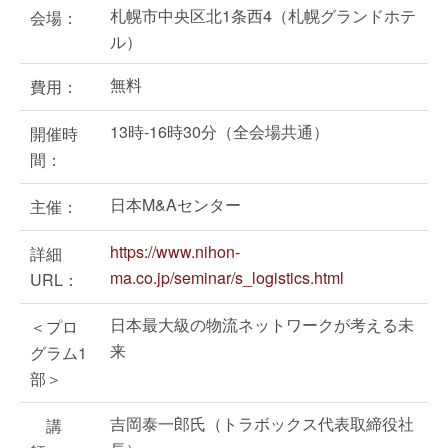
札幌市中央区北1条西4（札幌グランドホテ
会場：
ル）
無料
費用：
13時-16時30分（全会場共通）
開催時
間：
日本M&Aセンター
主催：
https://www.nihon-
詳細
ma.co.jp/seminar/s_logistics.html
URL：
日本最大級の物流ネットワークが考える未
＜プロ
来
グラム1
部＞
吉岡泰一郎氏（トラボックス代表取締役社
講