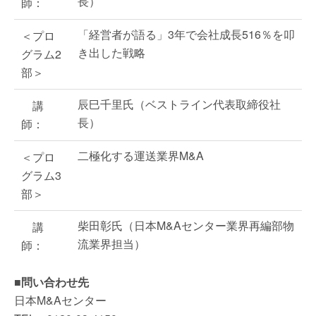
長）
師：
「経営者が語る」3年で会社成長516％を叩
＜プロ
き出した戦略
グラム2
部＞
辰巳千里氏（ベストライン代表取締役社
講
長）
師：
二極化する運送業界M&A
＜プロ
グラム3
部＞
柴田彰氏（日本M&Aセンター業界再編部物
講
流業界担当）
師：
■問い合わせ先
日本M&Aセンター