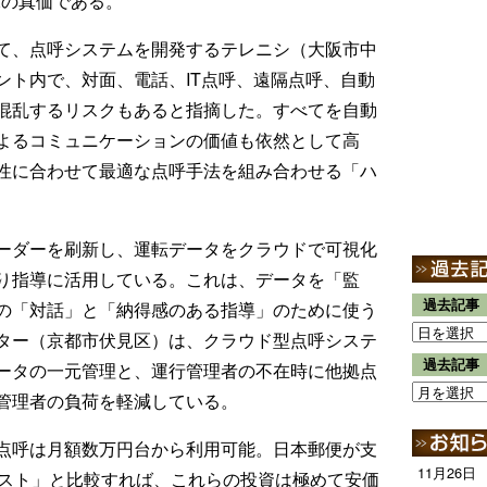
Xの真価である。
て、点呼システムを開発するテレニシ（大阪市中
ント内で、対面、電話、IT点呼、遠隔点呼、自動
混乱するリスクもあると指摘した。すべてを自動
よるコミュニケーションの価値も依然として高
性に合わせて最適な点呼手法を組み合わせる「ハ
ーダーを刷新し、運転データをクラウドで可視化
り指導に活用している。これは、データを「監
過去記事
の「対話」と「納得感のある指導」のために使う
ター（京都市伏見区）は、クラウド型点呼システ
過去記事
ータの一元管理と、運行管理者の不在時に他拠点
管理者の負荷を軽減している。
点呼は月額数万円台から利用可能。日本郵便が支
11月26日
コスト」と比較すれば、これらの投資は極めて安価