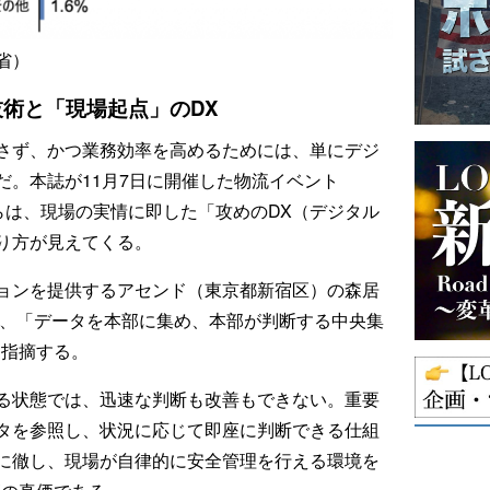
省）
術と「現場起点」のDX
さず、かつ業務効率を高めるためには、単にデジ
だ。本誌が11月7日に開催した物流イベント
議論からは、現場の実情に即した「攻めのDX（デジタル
り方が見えてくる。
ョンを提供するアセンド（東京都新宿区）の森居
れ、「データを本部に集め、本部が判断する中央集
と指摘する。
る状態では、迅速な判断も改善もできない。重要
タを参照し、状況に応じて即座に判断できる仕組
に徹し、現場が自律的に安全管理を行える環境を