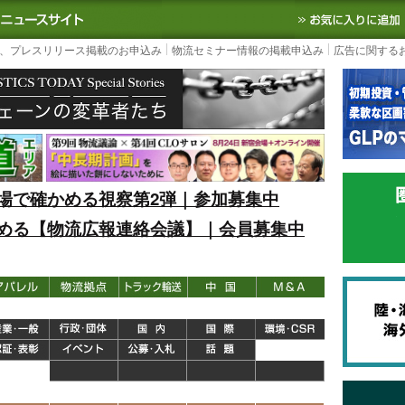
S TODAY｜国内最大の物流ニュースサイト
3PL, SCMなど国内外の最新の物流
、プレスリリース掲載のお申込み
物流セミナー情報の掲載申込み
広告に関する
場で確かめる視察第2弾｜参加募集中
める【物流広報連絡会議】｜会員募集中