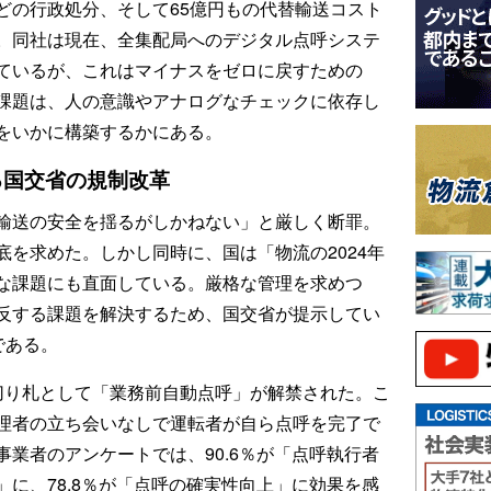
どの行政処分、そして65億円もの代替輸送コスト
。同社は現在、全集配局へのデジタル点呼システ
ているが、これはマイナスをゼロに戻すための
課題は、人の意識やアナログなチェックに依存し
をいかに構築するかにある。
る国交省の規制改革
輸送の安全を揺るがしかねない」と厳しく断罪。
を求めた。しかし同時に、国は「物流の2024年
な課題にも直面している。厳格な管理を求めつ
反する課題を解決するため、国交省が提示してい
である。
切り札として「業務前自動点呼」が解禁された。こ
理者の立ち会いなしで運転者が自ら点呼を完了で
業者のアンケートでは、90.6％が「点呼執行者
に、78.8％が「点呼の確実性向上」に効果を感