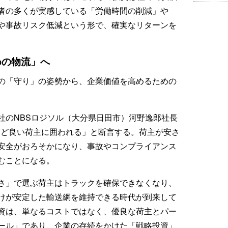
者の多くが実感している「労働時間の削減」や
や事故リスク低減という形で、確実なリターンを
めの物流」へ
の「守り」の姿勢から、企業価値を高めるための
社のNBSロジソル（大分県日田市）河野逸郎社長
ほど良い荷主に囲われる」と断言する。荷主が安さ
安全がおろそかになり、事故やコンプライアンス
むことになる。
さ」で選ぶ荷主はトラックを確保できなくなり、
けが安定した輸送網を維持できる時代が到来して
資は、単なるコストではなく、優良な荷主とパー
ール」であり、企業の存続をかけた「戦略投資」