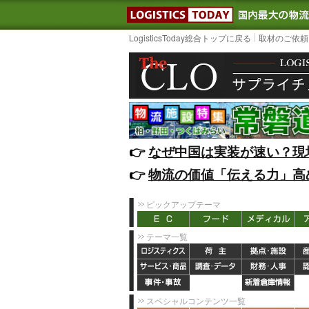
LOGISTIC
LogisticsToday総合トップに戻る
取材のご依頼
👉️
なぜ中国は実装が速い？現
👉️
物流の価値「伝える力」高
ピックアップテーマ
テーマ一覧
スペシャルコンテンツ一覧