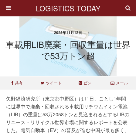
LOGISTICS TODAY
2025年11月12日
車載用LIB廃棄・回収重量は世界
で53万トン超
共有
ツイート
ピン
メール
矢野経済研究所（東京都中野区）は11日、ことし1年間
に世界中で廃棄・回収される車載用リチウムイオン電池
（LIB）の重量は53万2058トンと見込まれるとするLIBの
リユース・リサイクル世界市場に関するレポートを公表
した。電気自動車（EV）の普及が進む中国が最も多く、