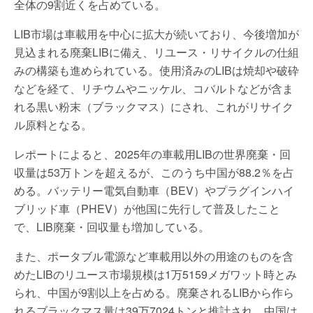
全体の9割近くを占めている。
LIB市場は車載用を中心に拡大が続いており、今後増加が
見込まれる廃棄LIBに備え、リユース・リサイクルの仕組
みの構築も進められている。使用済みのLIBは焼却や破砕
などを経て、リチウムやニッケル、コバルトなどが含ま
れる黒い粉末（ブラックマス）にされ、これがリサイク
ル原料となる。
レポートによると、2025年の車載用LIBの世界廃棄・回
収量は53万トンを超えるが、このうち中国が88.2％を占
める。バッテリー電気自動車（BEV）やプラグインハイ
ブリッド車（PHEV）が他国に先行して普及したこと
で、LIB廃棄・回収量も増加している。
また、ポータブル電源など車載用以外の用途のものを含
めたLIBのリユース市場規模は1万5159メガワット時とみ
られ、中国が9割以上を占める。廃棄されるLIBから作ら
れるブラックマス量は39万7024トンと推計され、中国は