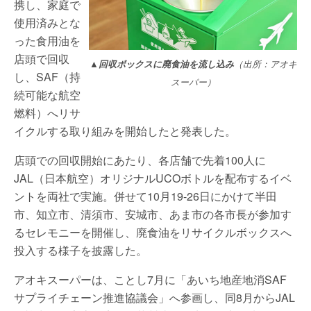
携し、家庭で
使用済みとな
った食用油を
店頭で回収
▲回収ボックスに廃食油を流し込み
（出所：アオキ
し、SAF（持
スーパー）
続可能な航空
燃料）へリサ
イクルする取り組みを開始したと発表した。
店頭での回収開始にあたり、各店舗で先着100人に
JAL（日本航空）オリジナルUCOボトルを配布するイベ
ントを両社で実施。併せて10月19-26日にかけて半田
市、知立市、清須市、安城市、あま市の各市長が参加す
るセレモニーを開催し、廃食油をリサイクルボックスへ
投入する様子を披露した。
アオキスーパーは、ことし7月に「あいち地産地消SAF
サプライチェーン推進協議会」へ参画し、同8月からJAL