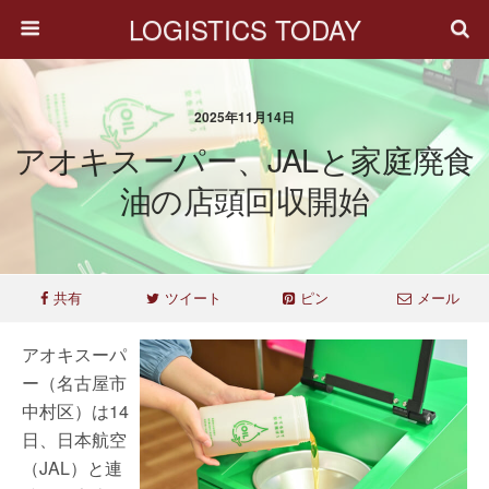
LOGISTICS TODAY
2025年11月14日
アオキスーパー、JALと家庭廃食
油の店頭回収開始
共有
ツイート
ピン
メール
アオキスーパ
ー（名古屋市
中村区）は14
日、日本航空
（JAL）と連