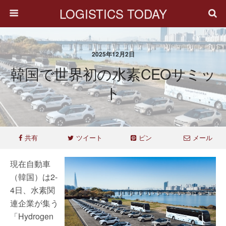
LOGISTICS TODAY
2025年12月2日
韓国で世界初の水素CEOサミッ
ト
共有
ツイート
ピン
メール
現在自動車
（韓国）は2-
4日、水素関
連企業が集う
「Hydrogen