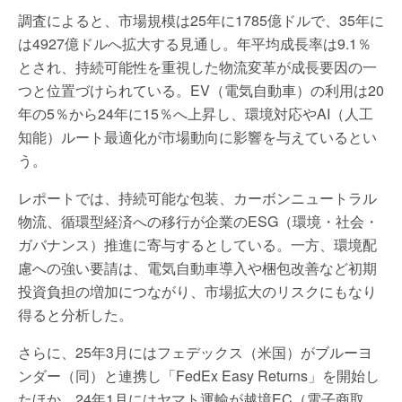
調査によると、市場規模は25年に1785億ドルで、35年に
は4927億ドルへ拡大する見通し。年平均成長率は9.1％
とされ、持続可能性を重視した物流変革が成長要因の一
つと位置づけられている。EV（電気自動車）の利用は20
年の5％から24年に15％へ上昇し、環境対応やAI（人工
知能）ルート最適化が市場動向に影響を与えているとい
う。
レポートでは、持続可能な包装、カーボンニュートラル
物流、循環型経済への移行が企業のESG（環境・社会・
ガバナンス）推進に寄与するとしている。一方、環境配
慮への強い要請は、電気自動車導入や梱包改善など初期
投資負担の増加につながり、市場拡大のリスクにもなり
得ると分析した。
さらに、25年3月にはフェデックス（米国）がブルーヨ
ンダー（同）と連携し「FedEx Easy Returns」を開始し
たほか、24年1月にはヤマト運輸が越境EC（電子商取