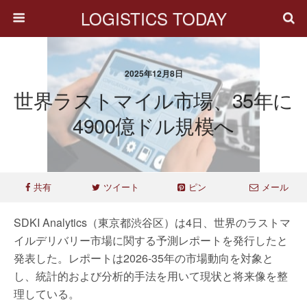
LOGISTICS TODAY
2025年12月8日
世界ラストマイル市場、35年に
4900億ドル規模へ
共有
ツイート
ピン
メール
SDKI Analytics（東京都渋谷区）は4日、世界のラストマ
イルデリバリー市場に関する予測レポートを発行したと
発表した。レポートは2026-35年の市場動向を対象と
し、統計的および分析的手法を用いて現状と将来像を整
理している。