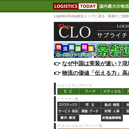
LOGISTIC
LogisticsToday総合トップに戻る
取材のご依頼
👉️
なぜ中国は実装が速い？現
👉️
物流の価値「伝える力」高
ピックアップテーマ
テーマ一覧
スペシャルコンテンツ一覧