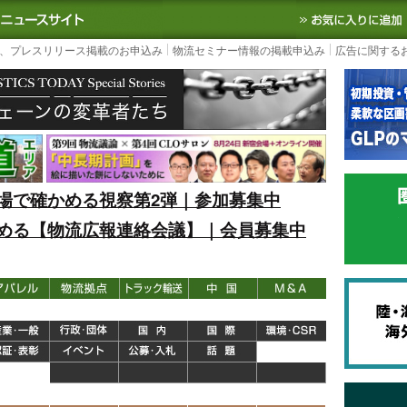
S TODAY｜国内最大の物流ニュースサイト
3PL, SCMなど国内外の最新の物流
、プレスリリース掲載のお申込み
物流セミナー情報の掲載申込み
広告に関する
場で確かめる視察第2弾｜参加募集中
める【物流広報連絡会議】｜会員募集中