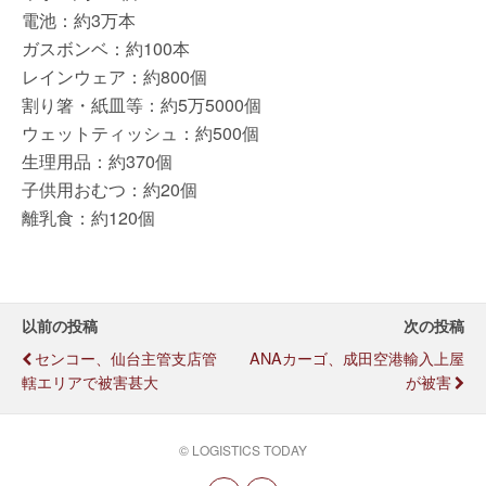
電池：約3万本
ガスボンベ：約100本
レインウェア：約800個
割り箸・紙皿等：約5万5000個
ウェットティッシュ：約500個
生理用品：約370個
子供用おむつ：約20個
離乳食：約120個
以前の投稿
次の投稿
センコー、仙台主管支店管
ANAカーゴ、成田空港輸入上屋
轄エリアで被害甚大
が被害
© LOGISTICS TODAY