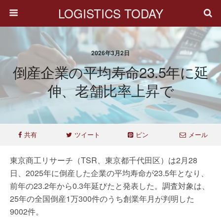
LOGISTICS TODAY
2026年3月2日
倒産企業の平均寿命23.5年に延
伸、老舗比率上昇で
共有
ツイート
ピン
メール
東京商工リサーチ（TSR、東京都千代田区）は2月28
日、2025年に倒産した企業の平均寿命が23.5年となり、
前年の23.2年から0.3年延びたと発表した。調査対象は、
25年の全国倒産1万300件のうち創業年月が判明した
9002件。