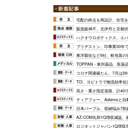
宅配の終点を再設計、住宅
阪急阪神不、北伊丹と京都
ハクオウロボティクス、エ
ブリヂストン、印事業30年
東洋製缶など9社、軟包装の
TOPPAN・東邦薬品、医薬
コロナ関連破たん、7月は26
TCI、ヨビトラで物流効率
高さ・重さ指定道路、計40
ティアフォー、Astemoと自
日本パープル、収納悩み7割
AZ-COM丸和1Q増収減益
ロジネットジャパン1Q増収