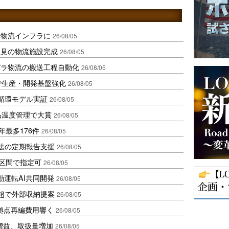
を物流インフラに
26/08/05
伏見の物流施設完成
26/08/05
バラ物流の搬送工程自動化
26/08/05
で生産・開発基盤強化
26/08/05
循環モデル実証
26/08/05
品温度管理で大賞
26/08/05
年最多176件
26/08/05
化法の定期報告支援
26/08/05
1区間で指定可
26/08/05
動運転AI共同開発
26/08/05
超で外部収納提案
26/08/05
、拠点再編費用響く
26/08/05
増益、取扱量増加
26/08/05