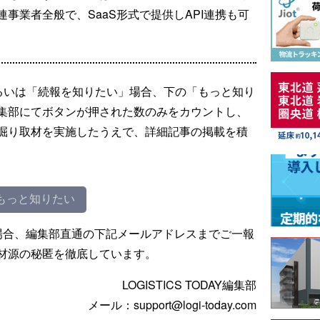
事業者全般で、SaaS形式で提供しAPI連携も可
るいは「続報を知りたい」場合、下の「もっと知り
集部にてボタンが押された数のみをカウントし、
掘り取材を実施したうえで、詳細記事の掲載を積
もっと知りたい
場合、編集部直通の下記メールアドレスまでご一報
材源の秘匿を徹底しています。
LOGISTICS TODAY編集部
メール：support@logi-today.com