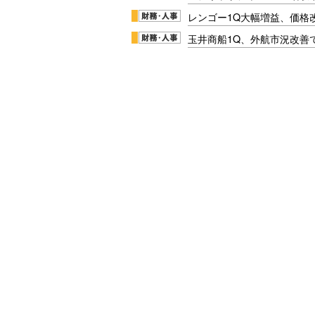
レンゴー1Q大幅増益、価格
玉井商船1Q、外航市況改善