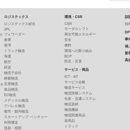
ロジスティクス
環境・CSR
話
ロジスティクス総合
CSR
短
モーダルシフト
3PL
D
フォワーダー
再生可能エネルギー
の
事
倉庫
安全
港湾
燃料
値
トラック輸送
環境への取り組み
新
海運
BCP
高
防災・災害
航空
鉄道
サービス・商品
物流子会社
ICT・IoT
静脈物流
サービス全般
災害物流
ンネ
物流サービス
食品物流
物流情報システム
EC物流
生産・流通システム
メディカル物流
物流資材
アパレル物流
物流機器
都市・館内物流
物流関連商品
スタートアップ･ベンチャー
新商品
利用運送
トラック
貿易・税関