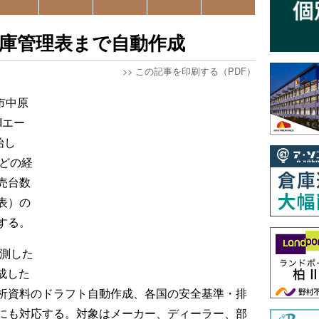
在庫管理表まで自動作成
>>
この記事を印刷する（PDF）
市中原
Iエー
始し
どの経
売台数
表）の
する。
予測した
成した
析資料のドラフト自動作成、各国の安全基準・排
にも対応する。対象はメーカー、ディーラー、部