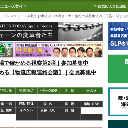
S TODAY｜国内最大の物流ニュースサイト
3PL, SCMなど国内外の最新の物流
、プレスリリース掲載のお申込み
物流セミナー情報の掲載申込み
広告に関する
場で確かめる視察第2弾｜参加募集中
める【物流広報連絡会議】｜会員募集中