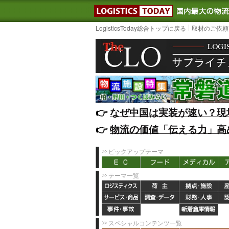
LOGISTIC
LogisticsToday総合トップに戻る
取材のご依頼
👉️
なぜ中国は実装が速い？現
👉️
物流の価値「伝える力」高
ピックアップテーマ
テーマ一覧
スペシャルコンテンツ一覧