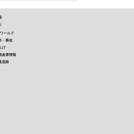
題
報
Pワールド
件・事故
上げ
着倉庫情報
速道路