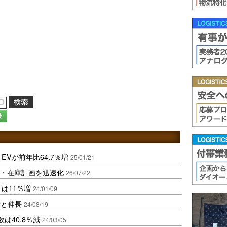
録
EVが前年比64.7％増
25/01/21
販売・在庫計画を迅速化
26/07/22
は11％増
24/01/09
増と伸長
24/08/19
は40.8％減
24/03/05