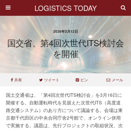
LOGISTICS TODAY
2026年3月12日
国交省、第4回次世代ITS検討会
を開催
共有
ツイート
ピン
メール
国土交通省は、「第4回次世代ITS検討会」を3月16日に
開催する。自動運転時代を見据えた次世代ITS（高度道
路交通システム）のあり方について議論する。会場は東
京都千代田区の中央合同庁舎2号館で、オンライン併用
で実施する。議題は、先行プロジェクトの取組状況、次