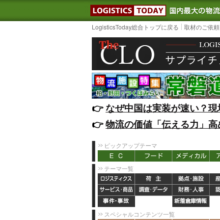
LOGISTIC
LogisticsToday総合トップに戻る
取材のご依頼
👉️
なぜ中国は実装が速い？現
👉️
物流の価値「伝える力」高
ピックアップテーマ
テーマ一覧
スペシャルコンテンツ一覧