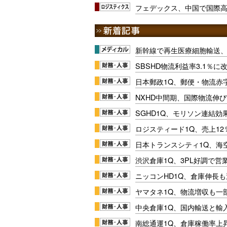
フェデックス、中国で国際
新幹線で再生医療細胞輸送
SBSHD物流利益率3.1％
日本郵政1Q、郵便・物流赤
NXHD中間期、国際物流伸び
SGHD1Q、モリソン連結効
ロジスティード1Q、売上1
日本トランスシティ1Q、海
渋沢倉庫1Q、3PL好調で営
ニッコンHD1Q、倉庫伸長
ヤマタネ1Q、物流増収も一
中央倉庫1Q、国内輸送と輸
南総通運1Q、倉庫稼働率上