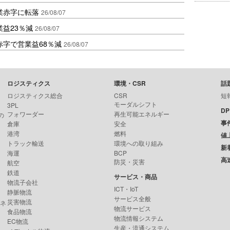
業赤字に転落
26/08/07
益23％減
26/08/07
赤字で営業益68％減
26/08/07
ロジスティクス
環境・CSR
話
ロジスティクス総合
CSR
短
モーダルシフト
3PL
D
フォワーダー
再生可能エネルギー
の
事
倉庫
安全
港湾
燃料
値
トラック輸送
環境への取り組み
新
海運
BCP
高
防災・災害
航空
鉄道
サービス・商品
物流子会社
ICT・IoT
静脈物流
サービス全般
災害物流
ンネ
物流サービス
食品物流
物流情報システム
EC物流
生産・流通システム