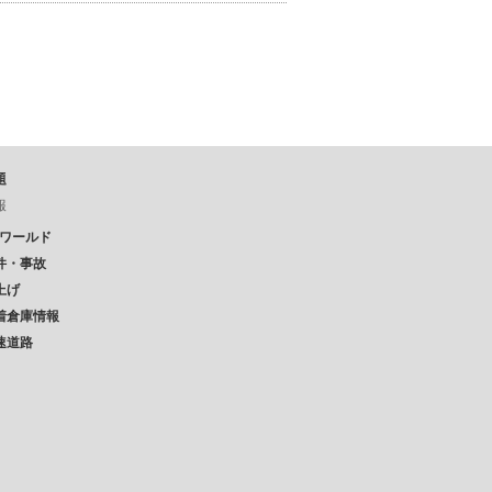
題
報
Pワールド
件・事故
上げ
着倉庫情報
速道路