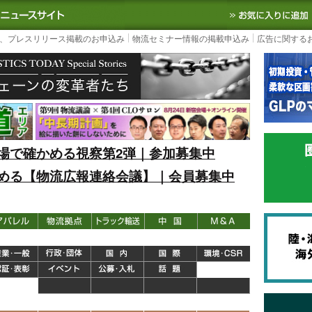
S TODAY｜国内最大の物流ニュースサイト
3PL, SCMなど国内外の最新の物流
、プレスリリース掲載のお申込み
物流セミナー情報の掲載申込み
広告に関する
場で確かめる視察第2弾｜参加募集中
める【物流広報連絡会議】｜会員募集中