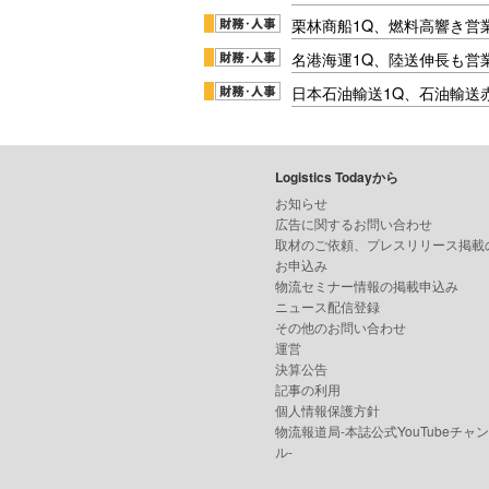
栗林商船1Q、燃料高響き営
名港海運1Q、陸送伸長も営業
日本石油輸送1Q、石油輸送
Logistics Todayから
お知らせ
広告に関するお問い合わせ
取材のご依頼、プレスリリース掲載
お申込み
物流セミナー情報の掲載申込み
ニュース配信登録
その他のお問い合わせ
運営
決算公告
記事の利用
個人情報保護方針
物流報道局-本誌公式YouTubeチャ
ル-