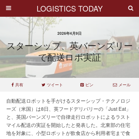
LOGISTICS TODAY
2026年4月9日
スターシップ、英バーンズリー
で配送ロボ実証
共有
ツイート
ピン
メール
自動配送ロボットを手がけるスターシップ・テクノロジ
ーズ（米国）は8日、英フードデリバリーの「Just Eat」
と、英国バーンズリーで自律走行ロボットによるラスト
マイル配送の実証を開始したと発表した。北東部の住宅
地を対象に、小型ロボットが飲食店から利用者宅まで食