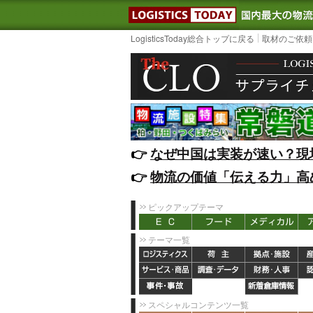
LOGISTIC
LogisticsToday総合トップに戻る
取材のご依頼
👉️
なぜ中国は実装が速い？現
👉️
物流の価値「伝える力」高
ピックアップテーマ
テーマ一覧
スペシャルコンテンツ一覧