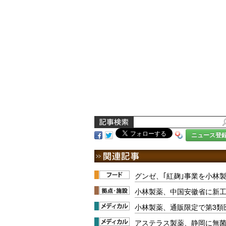
ニュース登
グンゼ、｢紅麹｣事業を小林
小林製薬、中国安徽省に新
小林製薬、通販限定で第3類
アステラス製薬、静岡に無