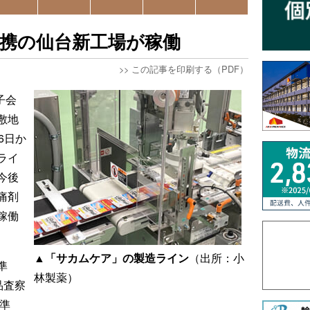
携の仙台新工場が稼働
>>
この記事を印刷する（PDF）
子会
敷地
6日か
ライ
今後
痛剤
稼働
▲「サカムケア」の製造ライン
（出所：小
準
林製薬）
品査察
準