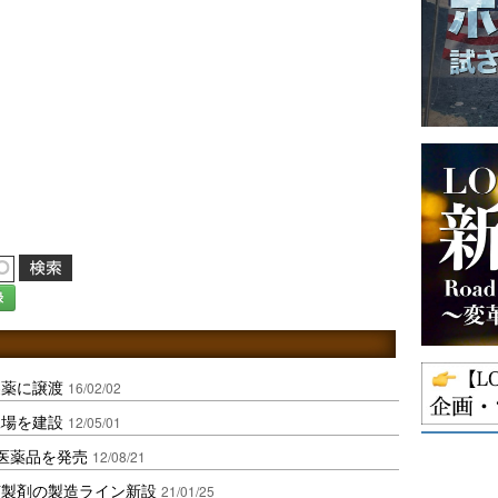
録
製薬に譲渡
16/02/02
工場を建設
12/05/01
医薬品を発売
12/08/21
菌製剤の製造ライン新設
21/01/25