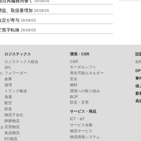
、拠点再編費用響く
26/08/05
増益、取扱量増加
26/08/05
改定が寄与
26/08/05
で黒字転換
26/08/05
ロジスティクス
環境・CSR
話
ロジスティクス総合
CSR
短
モーダルシフト
3PL
D
フォワーダー
再生可能エネルギー
の
事
倉庫
安全
港湾
燃料
値
トラック輸送
環境への取り組み
新
海運
BCP
高
防災・災害
航空
鉄道
サービス・商品
物流子会社
ICT・IoT
静脈物流
サービス全般
災害物流
ンネ
物流サービス
食品物流
物流情報システム
EC物流