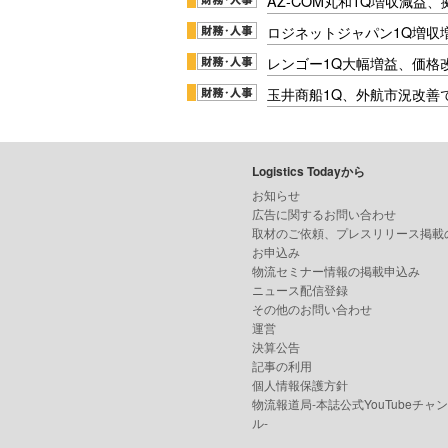
AZ-COM丸和1Q増収減益
ロジネットジャパン1Q増収
レンゴー1Q大幅増益、価格
玉井商船1Q、外航市況改善
Logistics Todayから
お知らせ
広告に関するお問い合わせ
取材のご依頼、プレスリリース掲載
お申込み
物流セミナー情報の掲載申込み
ニュース配信登録
その他のお問い合わせ
運営
決算公告
記事の利用
個人情報保護方針
物流報道局-本誌公式YouTubeチャ
ル-