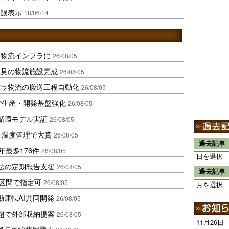
に誤表示
18/06/14
を物流インフラに
26/08/05
伏見の物流施設完成
26/08/05
バラ物流の搬送工程自動化
26/08/05
で生産・開発基盤強化
26/08/05
循環モデル実証
26/08/05
品温度管理で大賞
26/08/05
過去記事
年最多176件
26/08/05
化法の定期報告支援
26/08/05
過去記事
1区間で指定可
26/08/05
動運転AI共同開発
26/08/05
超で外部収納提案
26/08/05
11月26日