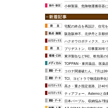
小林製薬、危険物運搬容器
宅配の終点を再設計、住宅
阪急阪神不、北伊丹と京都
ハクオウロボティクス、エ
ブリヂストン、印事業30年
東洋製缶など9社、軟包装の
TOPPAN・東邦薬品、医薬
コロナ関連破たん、7月は26
TCI、ヨビトラで物流効率
高さ・重さ指定道路、計40
ティアフォー、Astemoと自
日本パープル、収納悩み7割