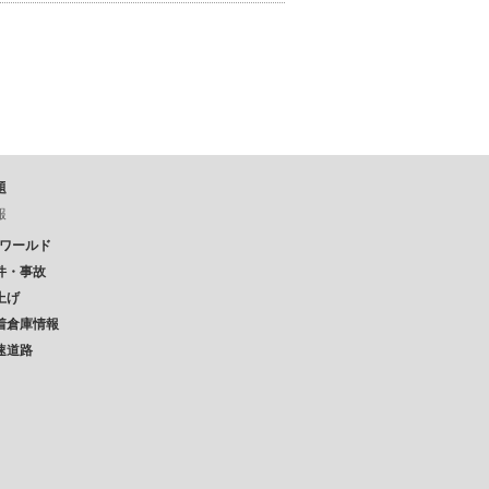
題
報
Pワールド
件・事故
上げ
着倉庫情報
速道路