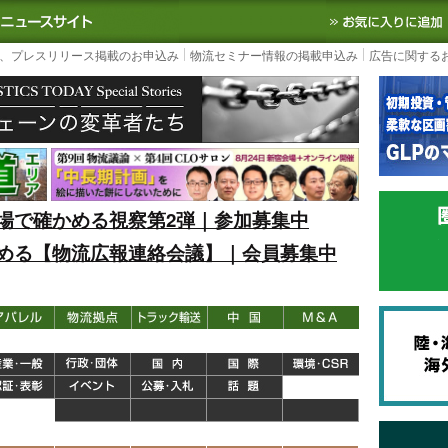
S TODAY｜国内最大の物流ニュースサイト
3PL, SCMなど国内外の最新の物流
、プレスリリース掲載のお申込み
物流セミナー情報の掲載申込み
広告に関する
場で確かめる視察第2弾｜参加募集中
める【物流広報連絡会議】｜会員募集中