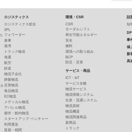
ロジスティクス
環境・CSR
話
ロジスティクス総合
CSR
短
モーダルシフト
3PL
D
フォワーダー
再生可能エネルギー
の
事
倉庫
安全
港湾
燃料
値
トラック輸送
環境への取り組み
新
海運
BCP
高
防災・災害
航空
鉄道
サービス・商品
物流子会社
ICT・IoT
静脈物流
サービス全般
災害物流
ンネ
物流サービス
食品物流
物流情報システム
EC物流
生産・流通システム
メディカル物流
物流資材
アパレル物流
物流機器
都市・館内物流
物流関連商品
スタートアップ･ベンチャー
新商品
利用運送
トラック
貿易・税関