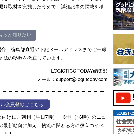
掘り取材を実施したうえで、詳細記事の掲載を積
もっと知りたい
場合、編集部直通の下記メールアドレスまでご一報
材源の秘匿を徹底しています。
LOGISTICS TODAY編集部
メール：support@logi-today.com
ール会員登録はこちら
ール会員向けに、朝刊（平日7時）・夕刊（16時）のニュ
の最新動向に加え、物流に関わる方に役立つイベ
します。