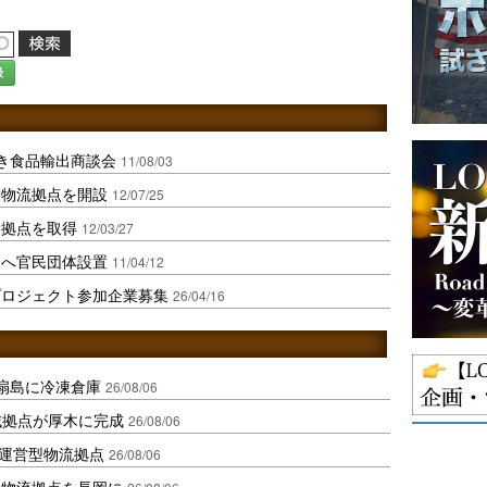
録
き食品輸出商談会
11/08/03
に物流拠点を開設
12/07/25
米拠点を取得
12/03/27
援へ官民団体設置
11/04/12
プロジェクト参加企業募集
26/04/16
扇島に冷凍倉庫
26/08/06
域拠点が厚木に完成
26/08/06
運営型物流拠点
26/08/06
温物流拠点を長岡に