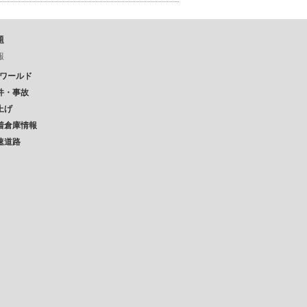
題
報
Pワールド
件・事故
上げ
着倉庫情報
速道路