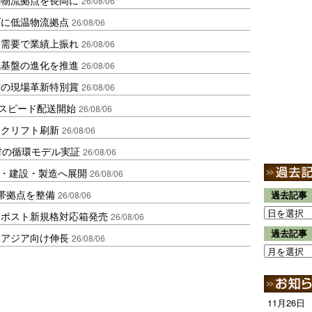
26/08/06
ダに低温物流拠点
26/08/06
送需要で業績上振れ
26/08/06
流基盤の進化を推進
26/08/06
賞の現場革新特別賞
26/08/06
しスピード配送開始
26/08/06
ークリフト刷新
26/08/06
材の循環モデル実証
26/08/06
物流・建設・製造へ展開
26/08/06
帯拠点を整備
26/08/06
過去記事
クポスト新規格対応箱発売
26/08/06
過去記事
・アジア向け伸長
26/08/06
11月26日