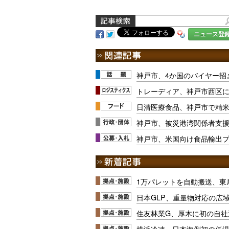
ニュース登
神戸市、4か国のバイヤー招
トレーディア、神戸市西区
日清医療食品、神戸市で精
神戸市、被災港湾関係者支
神戸市、米国向け食品輸出
1万パレットを自動搬送、東
日本GLP、重量物対応の広
住友林業G、厚木に初の自社
横浜冷凍、日本海側初の低