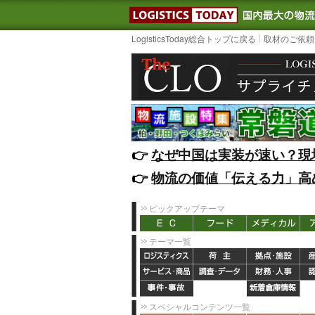
LOGISTIC
LogisticsToday総合トップに戻る
取材のご依頼
👉️
なぜ中国は実装が速い？現
👉️
物流の価値「伝える力」高
ピックアップテーマ
テーマ一覧
スペシャルコンテンツ一覧