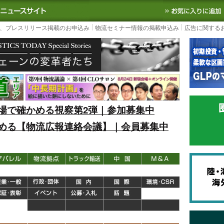
S TODAY｜国内最大の物流ニュースサイト
3PL, SCMなど国内外の最新の物流
、プレスリリース掲載のお申込み
物流セミナー情報の掲載申込み
広告に関する
場で確かめる視察第2弾｜参加募集中
める【物流広報連絡会議】｜会員募集中