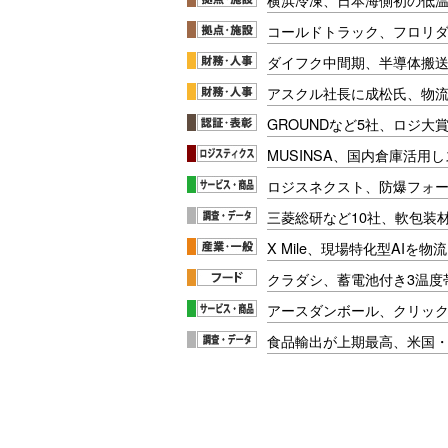
コールドトラック、フロリ
ダイフク中間期、半導体搬
アスクル社長に成松氏、物
GROUNDなど5社、ロジ大
MUSINSA、国内倉庫活用
ロジスネクスト、防爆フォ
三菱総研など10社、軟包装
X Mile、現場特化型AIを
クラダシ、蓄電池付き3温度
アースダンボール、クリッ
食品輸出が上期最高、米国