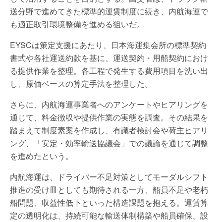
送分野で進めてきた標準的運賃制度に続き、内航海運で
も適正取引環境整備を進める狙いだ。
EYSCは策定支援にあたり、日本海運集会所の標準契約
書式や各社運送約款を基に、運送契約・用船契約におけ
る提供作業を整理。各工程で発生する費用項目を洗い出
し、原価ベースの算定手法を整理した。
さらに、内航海運事業者へのアンケートやヒアリングを
通じて、料金徴収や提供作業の実態を調査。その結果を
踏まえて制度素案を作成し、有識者検討会や荷主ヒアリ
ング、「安定・効率輸送協議会」での議論を通じて調整
を進めたという。
内航海運は、ドライバー不足対策としてモーダルシフト
推進の受け皿としても期待される一方、船員不足や老朽
船問題、収益性低下といった構造課題を抱える。運賃算
定の透明化は、持続可能な輸送体制構築や船員確保、設