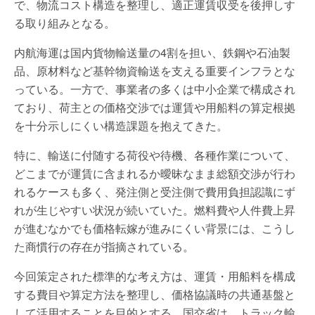
で、物流コスト構造を整理し、適正運賃収受を後押しす
る取り組みとなる。
内航海運は国内貨物輸送量の4割を担い、鉄鋼や石油製
品、原材料など基幹物資輸送を支える重要インフラとな
っている。一方で、事業者の多くは中小企業で構成され
ており、荷主との価格交渉では運賃や用船料の算定根拠
を十分示しにくい構造課題を抱えてきた。
特に、輸送に付随する荷役や待機、各種作業について、
どこまでが運賃に含まれるか曖昧なまま総額交渉が行わ
れるケースも多く、発注側と受注側で費用負担認識にず
れが生じやすい状況が続いていた。燃料費や人件費上昇
が進むなかでも価格転嫁が進みにくい背景には、こうし
た商慣行の存在が指摘されている。
今回策定された標準的な考え方は、運賃・用船料を構成
する費目や算定方法を整理し、価格協議時の共通基盤と
して活用することを目的とする。国交省は、トラック輸