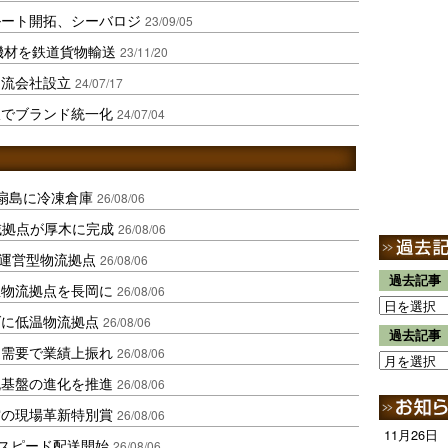
ルート開拓、シーバロジ
23/09/05
機材を鉄道貨物輸送
23/11/20
物流会社設立
24/07/17
収でブランド統一化
24/07/04
扇島に冷凍倉庫
26/08/06
域拠点が厚木に完成
26/08/06
運営型物流拠点
26/08/06
過去記事
温物流拠点を長岡に
26/08/06
ダに低温物流拠点
26/08/06
過去記事
送需要で業績上振れ
26/08/06
流基盤の進化を推進
26/08/06
賞の現場革新特別賞
26/08/06
11月26日
しスピード配送開始
26/08/06