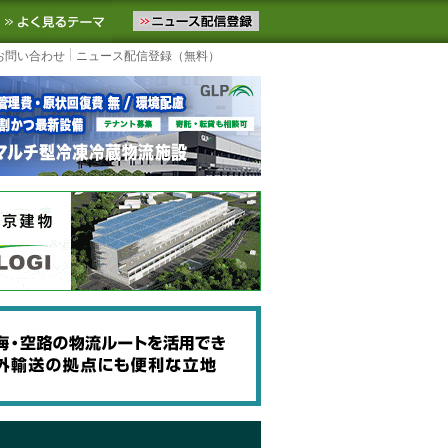
ニュースをお届けします。物流ニュースメール配信を登録すると、平日
お気に入りに追加
よく見るテーマ
お問い合わせ
ニュース配信登録（無料）