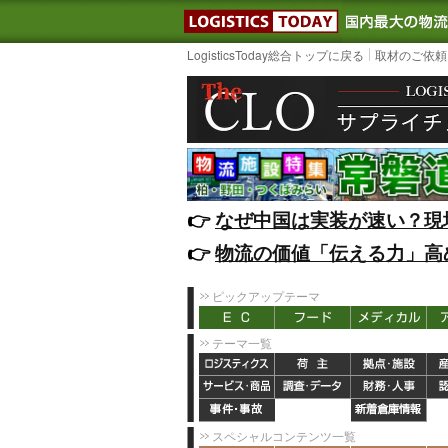
LOGISTIC
LogisticsToday総合トップに戻る
取材のご依頼
👉️
なぜ中国は実装が速い？現
👉️
物流の価値「伝える力」高
ピックアップテーマ
テーマ一覧
スペシャルコンテンツ一覧