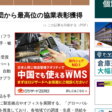
集団から最高位の協業表彰獲得
>>
この記事を印刷する（PDF）
（フラ
手・敏
d」を受賞
パート
、自動
サプラ
品を手
国に製造拠点やオフィスを展開する。「グローバル
を推進しており、各地域での調達・生産・供給を