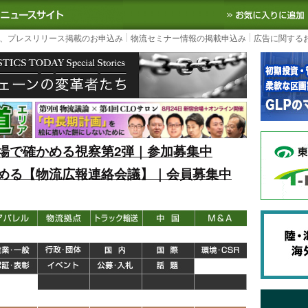
S TODAY｜国内最大の物流ニュースサイト
3PL, SCMなど国内外の最新の物流
、プレスリリース掲載のお申込み
物流セミナー情報の掲載申込み
広告に関する
場で確かめる視察第2弾｜参加募集中
める【物流広報連絡会議】｜会員募集中