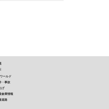
題
報
Pワールド
件・事故
上げ
着倉庫情報
速道路