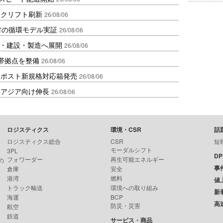
ークリフト刷新
26/08/06
材の循環モデル実証
26/08/06
物流・建設・製造へ展開
26/08/06
帯拠点を整備
26/08/06
クポスト新規格対応箱発売
26/08/06
・アジア向け伸長
26/08/06
ロジスティクス
環境・CSR
話
ロジスティクス総合
CSR
短
モーダルシフト
3PL
D
フォワーダー
再生可能エネルギー
の
事
倉庫
安全
港湾
燃料
値
トラック輸送
環境への取り組み
新
海運
BCP
高
防災・災害
航空
鉄道
サービス・商品