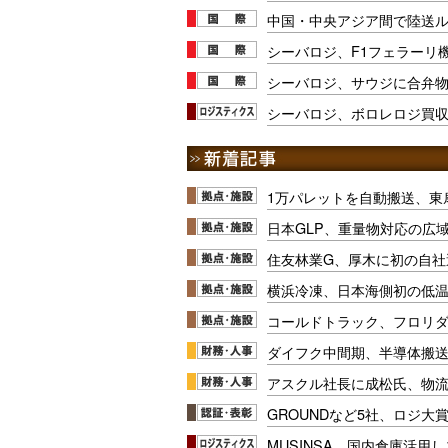
中国・中央アジア間で陸送
シーバロジ、F1フェラーリ
シーバロジ、サウジに合弁
シーバロジ、ボロレロジ買
1万パレットを自動搬送、東
日本GLP、重量物対応の広
住友林業G、厚木に初の自社
横浜冷凍、日本海側初の低
コールドトラック、フロリ
ダイフク中間期、半導体搬
アスクル社長に成松氏、物
GROUNDなど5社、ロジ大
MUSINSA、国内倉庫活用