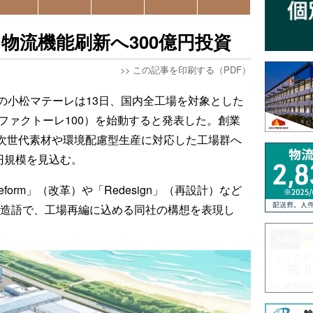
物流機能刷新へ300億円投資
>>
この記事を印刷する（PDF）
の小松マテーレは13日、国内全工場を対象とした
0」（ファクトーレ100）を始動すると発表した。創業
え、次世代素材や環境配慮型生産に対応した工場群へ
円規模を見込む。
「Reform」（改革）や「Redesign」（再設計）など
た造語で、工場再編に込める同社の構想を表現し