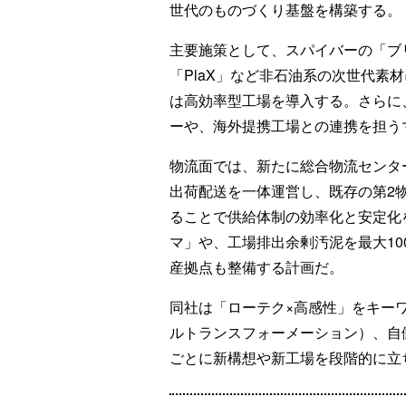
世代のものづくり基盤を構築する。
主要施策として、スパイバーの「ブ
「PlaX」など非石油系の次世代素
は高効率型工場を導入する。さらに
ーや、海外提携工場との連携を担う
物流面では、新たに総合物流センタ
出荷配送を一体運営し、既存の第2
ることで供給体制の効率化と安定化
マ」や、工場排出余剰汚泥を最大1
産拠点も整備する計画だ。
同社は「ローテク×高感性」をキー
ルトランスフォーメーション）、自
ごとに新構想や新工場を段階的に立