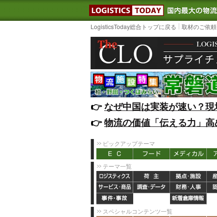
LOGISTIC
LogisticsToday総合トップに戻る
取材のご依頼
👉️
なぜ中国は実装が速い？現
👉️
物流の価値「伝える力」高
ピックアップテーマ
テーマ一覧
スペシャルコンテンツ一覧