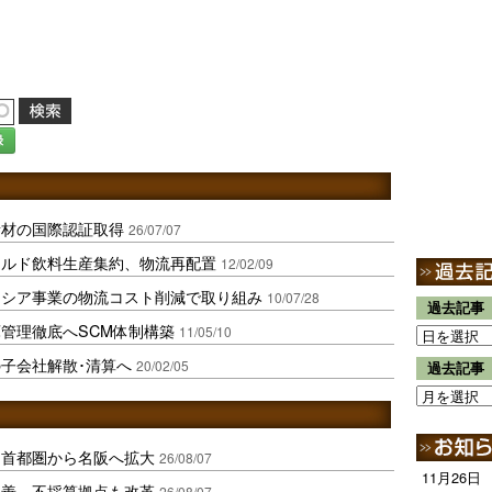
録
素材の国際認証取得
26/07/07
チルド飲料生産集約、物流再配置
12/02/09
ロシア事業の物流コスト削減で取り組み
10/07/28
過去記事
管理徹底へSCM体制構築
11/05/10
子会社解散･清算へ
20/02/05
過去記事
、首都圏から名阪へ拡大
26/08/07
11月26日
に改善、不採算拠点も改革
26/08/07