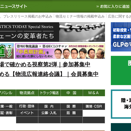
S TODAY｜国内最大の物流ニュースサイト
3PL, SCMなど国内外の最新の物流
、プレスリリース掲載のお申込み
物流セミナー情報の掲載申込み
広告に関する
場で確かめる視察第2弾｜参加募集中
める【物流広報連絡会議】｜会員募集中