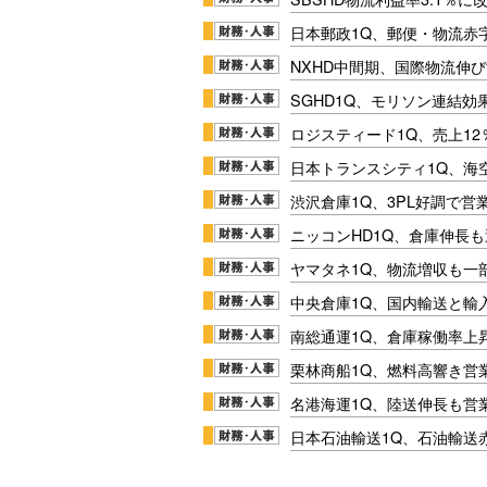
日本郵政1Q、郵便・物流赤
NXHD中間期、国際物流伸び
SGHD1Q、モリソン連結効
ロジスティード1Q、売上1
日本トランスシティ1Q、海
渋沢倉庫1Q、3PL好調で営
ニッコンHD1Q、倉庫伸長
ヤマタネ1Q、物流増収も一
中央倉庫1Q、国内輸送と輸
南総通運1Q、倉庫稼働率上
栗林商船1Q、燃料高響き営
名港海運1Q、陸送伸長も営業
日本石油輸送1Q、石油輸送