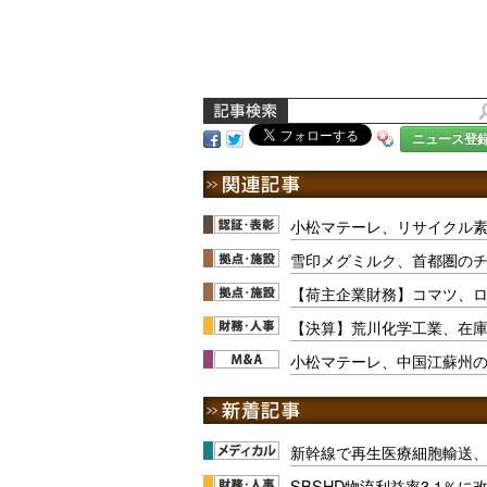
ニュース登
小松マテーレ、リサイクル
雪印メグミルク、首都圏の
【荷主企業財務】コマツ、
【決算】荒川化学工業、在庫
小松マテーレ、中国江蘇州の
新幹線で再生医療細胞輸送
SBSHD物流利益率3.1％