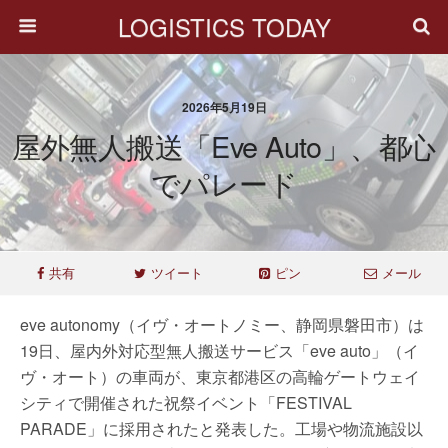
LOGISTICS TODAY
2026年5月19日
屋外無人搬送「eve Auto」、都心
でパレード
共有
ツイート
ピン
メール
eve autonomy（イヴ・オートノミー、静岡県磐田市）は
19日、屋内外対応型無人搬送サービス「eve auto」（イ
ヴ・オート）の車両が、東京都港区の高輪ゲートウェイ
シティで開催された祝祭イベント「FESTIVAL
PARADE」に採用されたと発表した。工場や物流施設以