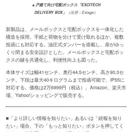
▲戸建て向け宅配ボックス「EXCITECH
DELIVERY BOX」
（出所：Extage）
新製品は、メールボックスと宅配ボックスを一体化した
構造を採用。手紙と荷物を分けて受け取れるほか、複数
投函にも対応する。油圧式ダンパーを搭載し、扉がゆっ
くり閉まる安全設計とした。メールボックスと宅配ボッ
クスの鍵を共通化し、利便性向上も図った。
本体サイズは幅41センチ、奥行44.5センチ、高さ90.3セ
ンチ。下段は最大40キログラムまで投函可能で、IP55に
対応する。価格は2万6999円（税込）。Amazon、楽天市
場、Yahoo!ショッピングで販売する。
■「より詳しい情報を知りたい」あるいは「続報を知り
たい」場合、下の「もっと知りたい」ボタンを押してく