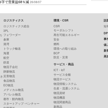
赤字で営業益68％減
26/08/07
ロジスティクス
環境・CSR
話
ロジスティクス総合
CSR
短
モーダルシフト
3PL
D
フォワーダー
再生可能エネルギー
の
事
倉庫
安全
港湾
燃料
値
トラック輸送
環境への取り組み
新
海運
BCP
高
防災・災害
航空
鉄道
サービス・商品
物流子会社
ICT・IoT
静脈物流
サービス全般
災害物流
ンネ
物流サービス
食品物流
物流情報システム
EC物流
生産・流通システム
メディカル物流
物流資材
アパレル物流
物流機器
都市・館内物流
物流関連商品
スタートアップ･ベンチャー
新商品
利用運送