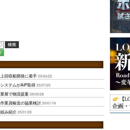
録
洋上回収船開発に着手
25/04/22
システムがAiP取得
25/07/25
産業展で物流提案
26/05/28
け作業員輸送の協業検討
20/01/16
り組み紹介
25/01/29