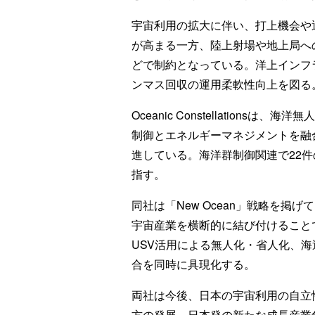
宇宙利用の拡大に伴い、打上機会や
が高まる一方、陸上射場や地上局へ
どで制約となっている。洋上インフ
ンマス回収の運用柔軟性向上を図る
Oceanic Constellation
制御とエネルギーマネジメントを融
進している。海洋群制御関連で22件
指す。
同社は「New Ocean」戦略を
宇宙産業を横断的に結び付けること
USV活用による無人化・省人化、
合を同時に具現化する。
両社は今後、日本の宇宙利用の自立
方の発展、日本発の新たな成長産業