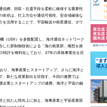
通信網、回収・往還手段を柔軟に確保する重要性
の依存は、打上方位や通信可視性、安全域確保な
ラを活用することで、宇宙輸送や衛星通信、ダウ
。
sは、海洋無人機（USV）を多数配置し、海洋通信ネットワーク
合した群制御技術による「海の衛星群」構想を推
の特許を権利化しており、27年の本格事業化を目
掲げており、海事産業とスタートアップ、さらに海洋と
で、新たな産業創出を目指す。今回の連携では、
海運企業とスタートアップの連携、海洋と宇宙の融
性と抗たん性向上に加え、海事産業と宇宙産業双
創出につなげる。