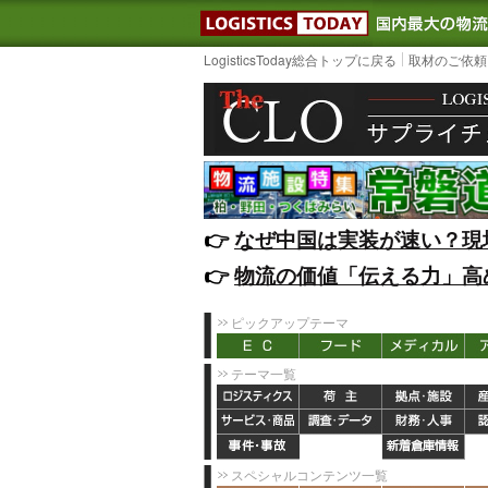
LOGISTIC
LogisticsToday総合トップに戻る
取材のご依頼
👉️
なぜ中国は実装が速い？現
👉️
物流の価値「伝える力」高
ピックアップテーマ
テーマ一覧
スペシャルコンテンツ一覧