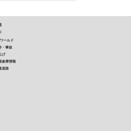
題
報
Pワールド
件・事故
上げ
着倉庫情報
速道路