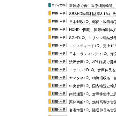
新幹線で再生医療細胞輸送
SBSHD物流利益率3.1％
日本郵政1Q、郵便・物流赤
NXHD中間期、国際物流伸び
SGHD1Q、モリソン連結効
ロジスティード1Q、売上1
日本トランスシティ1Q、海
渋沢倉庫1Q、3PL好調で営
ニッコンHD1Q、倉庫伸長
ヤマタネ1Q、物流増収も一
中央倉庫1Q、国内輸送と輸
南総通運1Q、倉庫稼働率上
栗林商船1Q、燃料高響き営
名港海運1Q、陸送伸長も営業