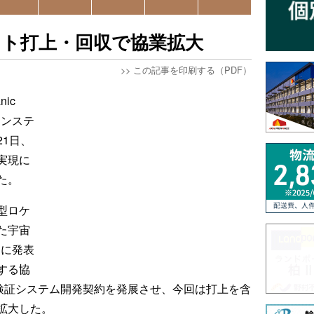
ット打上・回収で協業拡大
>>
この記事を印刷する（PDF）
ic
・コンステ
1日、
実現に
た。
型ロケ
た宇宙
日に発表
する協
オ検証システム開発契約を発展させ、今回は打上を含
拡大した。