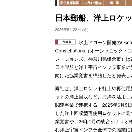
日本郵船、洋上ロケ
2026年5月22日 (金)
水上ドローン開発のOcean
Constellations（オーシャニック
レーションズ、神奈川県鎌倉市）は2
日本郵船と洋上宇宙インフラ事業の
向けた協業覚書を締結したと発表し
両社は、洋上ロケット打上や再使用
ットの洋上回収など、海洋を活用し
関連事業で連携する。2025年6月5
した洋上回収型再使用ロケットに関
業覚書や、26年1月の統合シナリ
む洋上宇宙インフラ全体での協業に