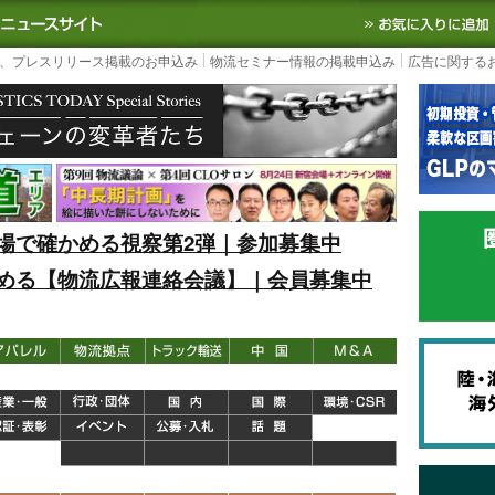
S TODAY｜国内最大の物流ニュースサイト
3PL, SCMなど国内外の最新の物流
、プレスリリース掲載のお申込み
物流セミナー情報の掲載申込み
広告に関する
場で確かめる視察第2弾｜参加募集中
める【物流広報連絡会議】｜会員募集中