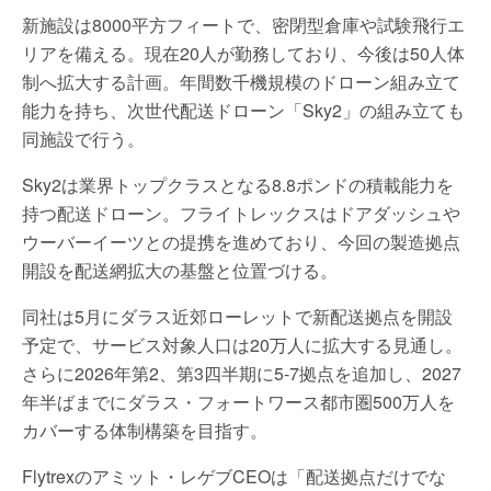
新施設は8000平方フィートで、密閉型倉庫や試験飛行エ
リアを備える。現在20人が勤務しており、今後は50人体
制へ拡大する計画。年間数千機規模のドローン組み立て
能力を持ち、次世代配送ドローン「Sky2」の組み立ても
同施設で行う。
Sky2は業界トップクラスとなる8.8ポンドの積載能力を
持つ配送ドローン。フライトレックスはドアダッシュや
ウーバーイーツとの提携を進めており、今回の製造拠点
開設を配送網拡大の基盤と位置づける。
同社は5月にダラス近郊ローレットで新配送拠点を開設
予定で、サービス対象人口は20万人に拡大する見通し。
さらに2026年第2、第3四半期に5-7拠点を追加し、2027
年半ばまでにダラス・フォートワース都市圏500万人を
カバーする体制構築を目指す。
Flytrexのアミット・レゲブCEOは「配送拠点だけでな