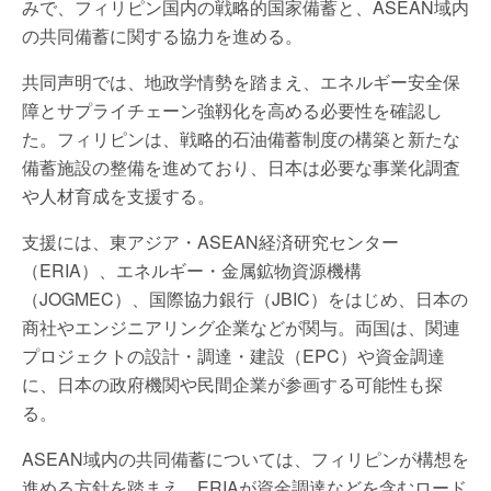
みで、フィリピン国内の戦略的国家備蓄と、ASEAN域内
の共同備蓄に関する協力を進める。
共同声明では、地政学情勢を踏まえ、エネルギー安全保
障とサプライチェーン強靱化を高める必要性を確認し
た。フィリピンは、戦略的石油備蓄制度の構築と新たな
備蓄施設の整備を進めており、日本は必要な事業化調査
や人材育成を支援する。
支援には、東アジア・ASEAN経済研究センター
（ERIA）、エネルギー・金属鉱物資源機構
（JOGMEC）、国際協力銀行（JBIC）をはじめ、日本の
商社やエンジニアリング企業などが関与。両国は、関連
プロジェクトの設計・調達・建設（EPC）や資金調達
に、日本の政府機関や民間企業が参画する可能性も探
る。
ASEAN域内の共同備蓄については、フィリピンが構想を
進める方針を踏まえ、ERIAが資金調達などを含むロード