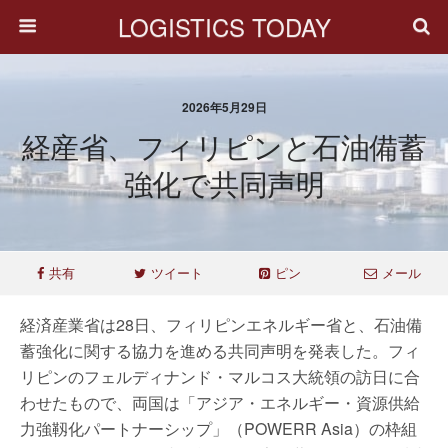
LOGISTICS TODAY
2026年5月29日
経産省、フィリピンと石油備蓄
強化で共同声明
共有
ツイート
ピン
メール
経済産業省は28日、フィリピンエネルギー省と、石油備
蓄強化に関する協力を進める共同声明を発表した。フィ
リピンのフェルディナンド・マルコス大統領の訪日に合
わせたもので、両国は「アジア・エネルギー・資源供給
力強靱化パートナーシップ」（POWERR Asia）の枠組