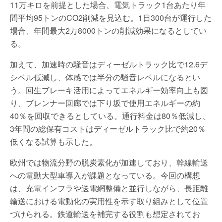
11万キロを前提とした場合、電気トラック1台あたり年
間平均95トンのCO2削減を見込む。1日300台が運行した
場合、年間最大2万8000トンの削減効果になるとしてい
る。
加えて、加速時の騒音はディーゼルトラック比で12.6デ
シベル低減し、体感では半分の騒音レベルになるとい
う。回生ブレーキ活用によってエネルギー効率向上も図
り、ブレンナー回廊では下り坂で使用エネルギーの約
40％を回収できるとしている。通行料金は80％低減し、
3年間の総保有コストはディーゼルトラック比で約20％
低くなる試算も示した。
欧州では物流分野の脱炭素化が加速しており、幹線輸送
への電動大型車導入が課題となっている。今回の構想
は、充電インフラや送電網整備と並行しながら、長距離
輸送における電動化の実用性を示す取り組みとして位置
づけられる。鉄道輸送を補完する役割も想定されてお