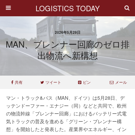
LOGISTICS TODAY
2026年5月29日
MAN、ブレンナー回廊のゼロ排
出物流へ新構想
共有
ツイート
ピン
メール
マン・トラック&バス（MAN、ドイツ）は5月28日、デ
ッテンドーファー・エナジー（同）などと共同で、欧州
の物流幹線「ブレンナー回廊」におけるバッテリー式電
気トラックの普及を進める「グリーン・ブレンナー構
想」を開始したと発表した。産業界やエネルギー、イン