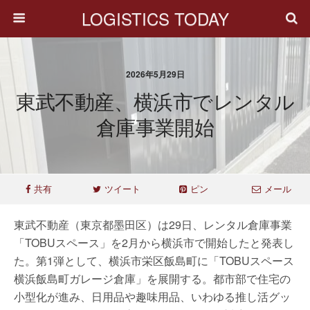
LOGISTICS TODAY
2026年5月29日
東武不動産、横浜市でレンタル
倉庫事業開始
共有
ツイート
ピン
メール
東武不動産（東京都墨田区）は29日、レンタル倉庫事業
「TOBUスペース」を2月から横浜市で開始したと発表し
た。第1弾として、横浜市栄区飯島町に「TOBUスペース
横浜飯島町ガレージ倉庫」を展開する。都市部で住宅の
小型化が進み、日用品や趣味用品、いわゆる推し活グッ