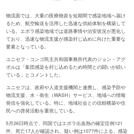
物流面では、大量の医療物資を短期間で感染地域へ届け
るため、航空輸送を活用した迅速な供給体制を構築して
いる。エボラ感染地域では道路事情や治安状況が悪化し
ており、迅速な物流支援が感染封じ込めに向けた重要な
要素となっている。
ユニセフ・コンゴ民主共和国事務所代表のジョン・アグ
ボルは「集団感染を封じ込めるため時間との闘いが続い
ている」とコメントした。
ユニセフは、政府や人道支援機関と連携し、感染予防や
物流支援、水・衛生（WASH）サービス、地域への情報
発信を強化している。特に、地域社会との信頼構築や住
民への啓発活動を重視している。
5月26日時点で、同国ではエボラ出血熱の確定症例121
件、死亡17人が確認され、疑い例は1077件に上る。感染