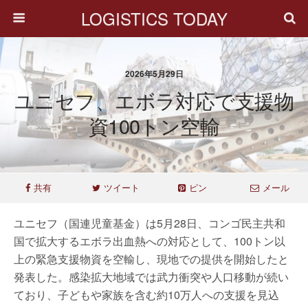
LOGISTICS TODAY
2026年5月29日
ユニセフ、エボラ対応で支援物
資100トン空輸
共有
ツイート
ピン
メール
ユニセフ（国連児童基金）は5月28日、コンゴ民主共和
国で拡大するエボラ出血熱への対応として、100トン以
上の緊急支援物資を空輸し、現地での提供を開始したと
発表した。感染拡大地域では武力衝突や人口移動が続い
ており、子どもや家族を含む約10万人への支援を見込