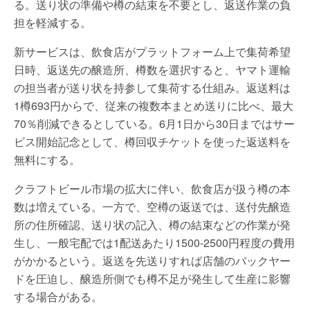
る。送り状の準備や樽の結束を不要とし、返送作業の負
担を軽減する。
新サービスは、飲食店がプラットフォーム上で集荷希望
日時、返送先の醸造所、樽数を選択すると、ヤマト運輸
の担当者が送り状を持参して集荷する仕組み。返送料は
1樽693円からで、従来の複数本まとめ送りに比べ、最大
70％削減できるとしている。6月1日から30日まではサー
ビス開始記念として、樽回収チケットを使った返送料を
無料にする。
クラフトビール市場の拡大に伴い、飲食店が扱う樽の本
数は増えている。一方で、空樽の返送では、送付先醸造
所の住所確認、送り状の記入、樽の結束などの作業が発
生し、一般宅配では1配送あたり1500-2500円程度の費用
がかかるという。返送を先送りすれば店舗のバックヤー
ドを圧迫し、醸造所側でも樽不足が発生して生産に影響
する場合がある。