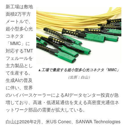
新工場は敷地
面積2万平方
メートルで、
超小型多心光
コネクタ
「MMC」に
対応するTMT
フェルールを
主力製品とし
▲工場で量産する超小型多心光コネクタ「MMC」
て生産する。
（出所：白山）
生成AIの普及
に伴い、世界
のハイパースケーラーによるAIデータセンター投資が急
増しており、高速・低遅延通信を支える高密度光通信ネ
ットワーク部品の需要が拡大している。
白山は2026年2月、米US Conec、SANWA Technologies