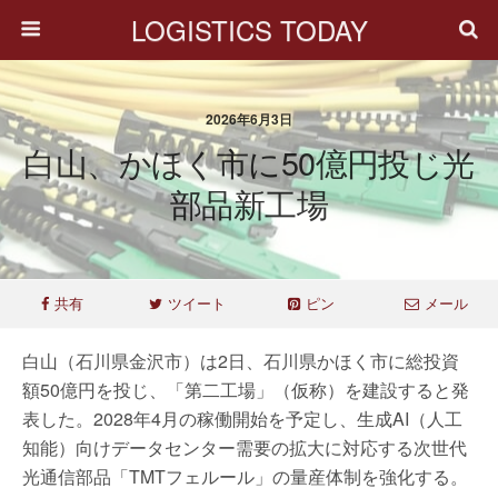
LOGISTICS TODAY
2026年6月3日
白山、かほく市に50億円投じ光
部品新工場
共有
ツイート
ピン
メール
白山（石川県金沢市）は2日、石川県かほく市に総投資
額50億円を投じ、「第二工場」（仮称）を建設すると発
表した。2028年4月の稼働開始を予定し、生成AI（人工
知能）向けデータセンター需要の拡大に対応する次世代
光通信部品「TMTフェルール」の量産体制を強化する。