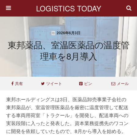
LOGISTICS TODAY
2026年6月3日
東邦薬品、室温医薬品の温度管
理車を8月導入
共有
ツイート
ピン
メール
東邦ホールディングスは3日、医薬品卸売事業子会社の
東邦薬品が、室温管理医薬品を厳密に温度管理して配送
する車両用荷室「トラクール」を開発し、配送車両への
実装段階に入ったと発表した。資本業務提携先のワコン
に開発を依頼していたもので、8月から導入を始める。