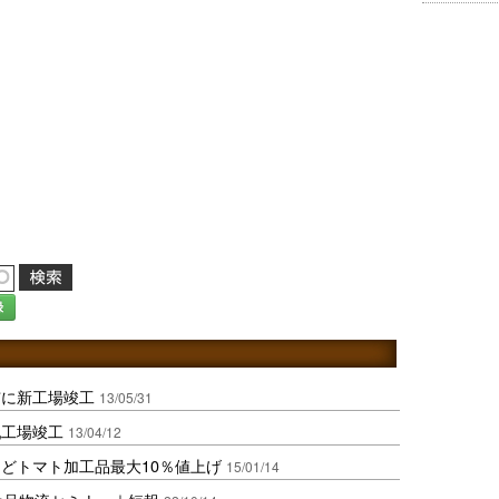
録
市に新工場竣工
13/05/31
乳工場竣工
13/04/12
どトマト加工品最大10％値上げ
15/01/14