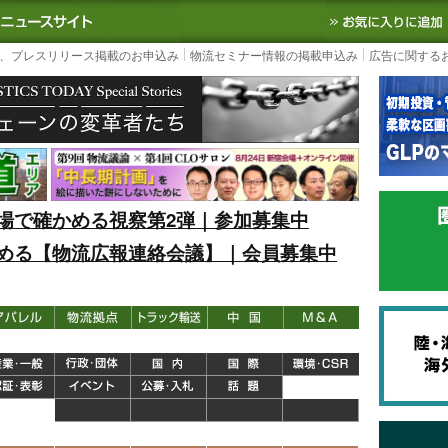
S TODAY｜国内最大の物流ニュースサイト
3PL, SCMなど国内外の最新の物流
、プレスリリース掲載のお申込み
物流セミナー情報の掲載申込み
広告に関する
場で確かめる視察第2弾｜参加募集中
める【物流広報連絡会議】｜会員募集中