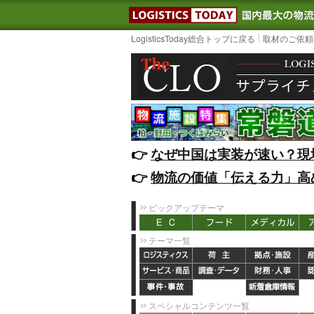
LOGISTIC
LogisticsToday総合トップに戻る
取材のご依頼
👉️
なぜ中国は実装が速い？現
👉️
物流の価値「伝える力」高
ピックアップテーマ
テーマ一覧
スペシャルコンテンツ一覧