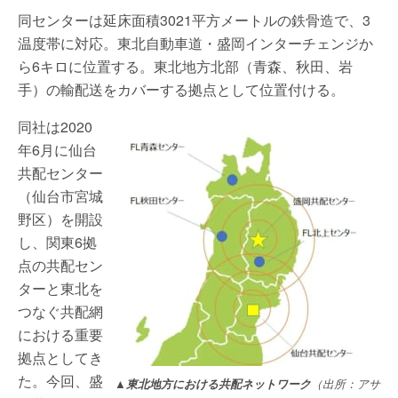
同センターは延床面積3021平方メートルの鉄骨造で、3
温度帯に対応。東北自動車道・盛岡インターチェンジか
ら6キロに位置する。東北地方北部（青森、秋田、岩
手）の輸配送をカバーする拠点として位置付ける。
同社は2020
年6月に仙台
共配センター
（仙台市宮城
野区）を開設
し、関東6拠
点の共配セン
ターと東北を
つなぐ共配網
における重要
拠点としてき
た。今回、盛
▲東北地方における共配ネットワーク
（出所：アサ