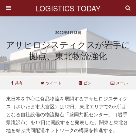
LOGISTICS TODAY
2022年5月13日
アサヒロジスティクスが岩手に
拠点、東北物流強化
共有
ツイート
ピン
メール
東日本を中心に食品物流を展開するアサヒロジスティク
ス（さいたま市大宮区）は12日、東北エリアで2か所目
となる自社設備の物流拠点「盛岡共配センター」（岩手
県滝沢市）を17日に開設すると発表した。関東と東北各
地を結ぶ共同配送ネットワークの構築を推進する。