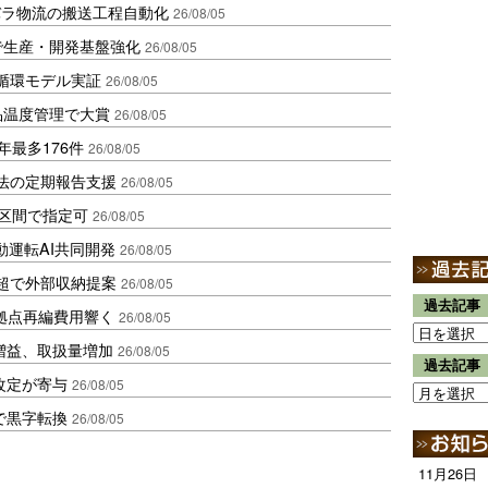
バラ物流の搬送工程自動化
26/08/05
で生産・開発基盤強化
26/08/05
循環モデル実証
26/08/05
品温度管理で大賞
26/08/05
年最多176件
26/08/05
化法の定期報告支援
26/08/05
1区間で指定可
26/08/05
動運転AI共同開発
26/08/05
超で外部収納提案
26/08/05
過去記事
、拠点再編費用響く
26/08/05
増益、取扱量増加
26/08/05
過去記事
改定が寄与
26/08/05
で黒字転換
26/08/05
11月26日