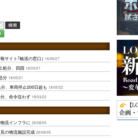
録
報サイト｢輸送の窓口｣
16/06/27
止処分、四国
18/03/07
処分
18/05/21
分、車両停止200日超も
18/05/22
処分、命令従わず
18/03/22
を物流インフラに
26/08/05
伏見の物流施設完成
26/08/05