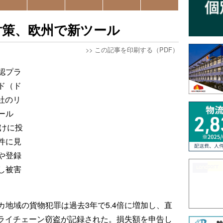
対策、欧州で新ツール
>>
この記事を印刷する（PDF）
認プラ
ド（ド
社のリ
ール
場向けに投
件に見
や登録
し被害
地域の貨物犯罪は過去3年で5.4倍に増加し、直
サプライチェーン窃盗が記録された。損失額を申告し