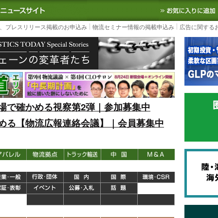
S TODAY｜国内最大の物流ニュースサイト
3PL, SCMなど国内外の最新の物流
、プレスリリース掲載のお申込み
物流セミナー情報の掲載申込み
広告に関する
場で確かめる視察第2弾｜参加募集中
める【物流広報連絡会議】｜会員募集中