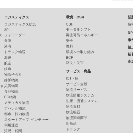
ロジスティクス
環境・CSR
話
ロジスティクス総合
CSR
短
モーダルシフト
3PL
D
フォワーダー
再生可能エネルギー
の
事
倉庫
安全
港湾
燃料
値
トラック輸送
環境への取り組み
新
海運
BCP
高
防災・災害
航空
鉄道
サービス・商品
物流子会社
ICT・IoT
静脈物流
サービス全般
災害物流
ンネ
物流サービス
食品物流
物流情報システム
EC物流
生産・流通システム
メディカル物流
物流資材
アパレル物流
物流機器
都市・館内物流
物流関連商品
スタートアップ･ベンチャー
新商品
利用運送
トラック
貿易・税関