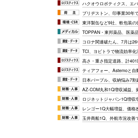
ハクオウロボティクス、エ
ブリヂストン、印事業30年
東洋製缶など9社、軟包装の
TOPPAN・東邦薬品、医薬
コロナ関連破たん、7月は26
TCI、ヨビトラで物流効率
高さ・重さ指定道路、計40
ティアフォー、Astemoと自
日本パープル、収納悩み7割
AZ-COM丸和1Q増収減益
ロジネットジャパン1Q増収
レンゴー1Q大幅増益、価格
玉井商船1Q、外航市況改善