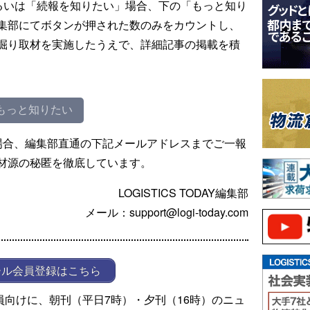
るいは「続報を知りたい」場合、下の「もっと知り
集部にてボタンが押された数のみをカウントし、
掘り取材を実施したうえで、詳細記事の掲載を積
もっと知りたい
場合、編集部直通の下記メールアドレスまでご一報
材源の秘匿を徹底しています。
LOGISTICS TODAY編集部
メール：support@logi-today.com
ール会員登録はこちら
ール会員向けに、朝刊（平日7時）・夕刊（16時）のニュ