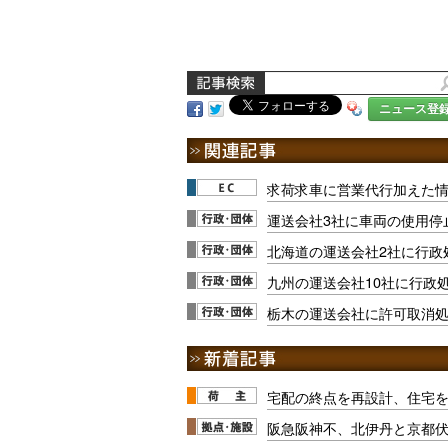
ニュース登
求荷求車に営業代行加えた情
運送会社3社に車両の使用停
北海道の運送会社2社に行政
九州の運送会社10社に行政処
栃木の運送会社に許可取消
宅配の終点を再設計、住宅
阪急阪神不、北伊丹と京都