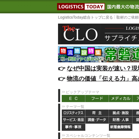
LOGISTIC
LogisticsToday総合トップに戻る
取材のご依頼
👉️
なぜ中国は実装が速い？現
👉️
物流の価値「伝える力」高
ピックアップテーマ
テーマ一覧
スペシャルコンテンツ一覧