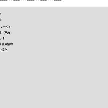
題
報
Pワールド
件・事故
上げ
着倉庫情報
速道路