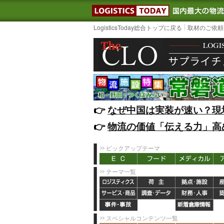
LOGISTIC
LogisticsToday総合トップに戻る
取材のご依頼
👉️
なぜ中国は実装が速い？現
👉️
物流の価値「伝える力」高
ピックアップテーマ
テーマ一覧
スペシャルコンテンツ一覧