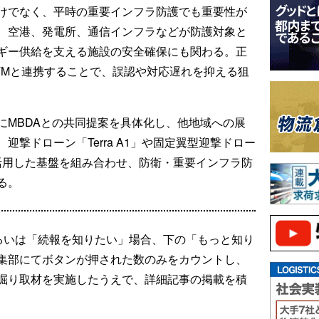
けでなく、平時の重要インフラ防護でも重要性が
、空港、発電所、通信インフラなどが防護対象と
ギー供給を支える施設の安全確保にも関わる。正
TMと連携することで、誤認や対応遅れを抑える狙
にMBDAとの共同提案を具体化し、他地域への展
撃ドローン「Terra A1」や固定翼型迎撃ドロー
のUTMを活用した基盤を組み合わせ、防衛・重要インフラ防
る。
るいは「続報を知りたい」場合、下の「もっと知り
集部にてボタンが押された数のみをカウントし、
掘り取材を実施したうえで、詳細記事の掲載を積