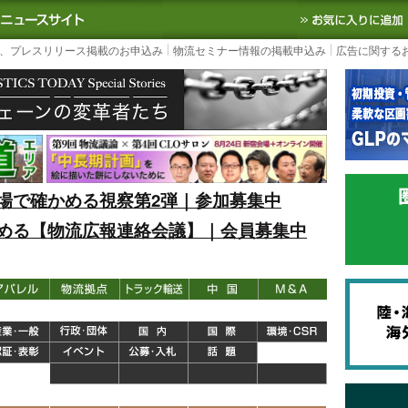
S TODAY｜国内最大の物流ニュースサイト
3PL, SCMなど国内外の最新の物流
、プレスリリース掲載のお申込み
物流セミナー情報の掲載申込み
広告に関する
場で確かめる視察第2弾｜参加募集中
める【物流広報連絡会議】｜会員募集中