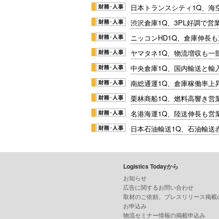
日本トランスシティ1Q、海
渋沢倉庫1Q、3PL好調で営
ニッコンHD1Q、倉庫伸長
ヤマタネ1Q、物流増収も一
中央倉庫1Q、国内輸送と輸
南総通運1Q、倉庫稼働率上
栗林商船1Q、燃料高響き営
名港海運1Q、陸送伸長も営業
日本石油輸送1Q、石油輸送
Logistics Todayから
お知らせ
広告に関するお問い合わせ
取材のご依頼、プレスリリース掲載
お申込み
物流セミナー情報の掲載申込み