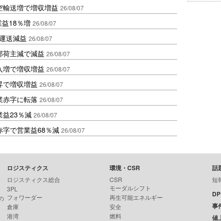
空輸送増で増収増益
26/08/07
業益18％増
26/08/07
も運送減益
26/08/07
部荷主減で減益
26/08/07
入増で増収増益
26/08/07
昇で増収増益
26/08/07
業赤字に転落
26/08/07
益23％減
26/08/07
赤字で営業益68％減
26/08/07
ロジスティクス
環境・CSR
話
ロジスティクス総合
CSR
短
モーダルシフト
3PL
D
フォワーダー
再生可能エネルギー
の
事
倉庫
安全
港湾
燃料
値