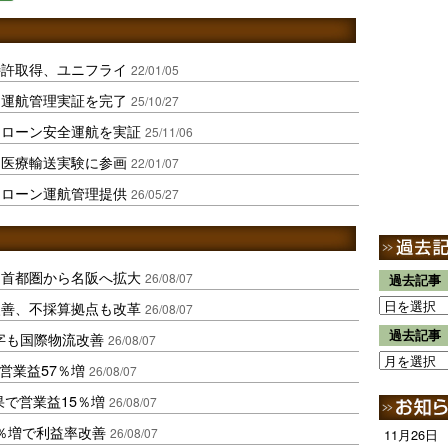
特許取得、ユニフライ
22/01/05
ン運航管理実証を完了
25/10/27
ドローン安全運航を実証
25/11/06
ン医療輸送実験に参画
22/01/07
ドローン運航管理提供
26/05/27
、首都圏から名阪へ拡大
26/08/07
過去記事
に改善、不採算拠点も改革
26/08/07
過去記事
字も国際物流改善
26/08/07
営業益57％増
26/08/07
果で営業益15％増
26/08/07
2％増で利益率改善
26/08/07
11月26日