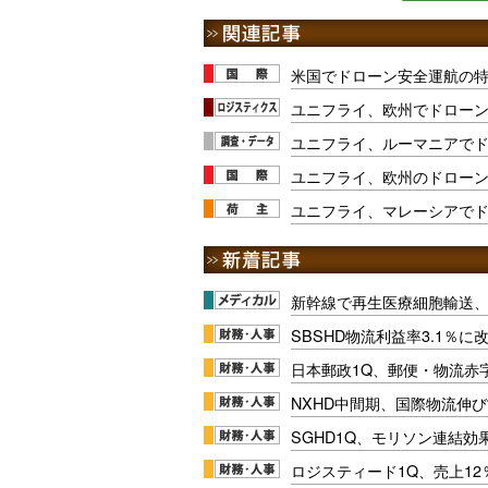
米国でドローン安全運航の
ユニフライ、欧州でドロー
ユニフライ、ルーマニアで
ユニフライ、欧州のドロー
ユニフライ、マレーシアで
新幹線で再生医療細胞輸送
SBSHD物流利益率3.1％
日本郵政1Q、郵便・物流赤
NXHD中間期、国際物流伸び
SGHD1Q、モリソン連結効
ロジスティード1Q、売上1