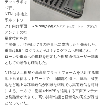
テックラボは
17日、
NTN（非地上
系ネットワー
ク）向け平面
▲NTN向け平面アンテナ
（出所：シャープなど）
アンテナの軽
量化技術を共
同開発し、従来比47％の軽量化に成功したと発表した。
重量は5.5キログラムから2.9キログラムへ削減され、ド
ローンや車両への搭載を想定した衛星通信ユーザー端末
としての動作も確認した。
NTNは人工衛星や高高度プラットフォームを活用する非
地上系通信ネットワークで、山間部や海上、離島、被災
地など地上系移動通信が困難な環境でも高速通信を可能
にする。一方で、衛星やHAPSを追尾する平面アンテナ
は発熱量が大きく、高い排熱性能と軽量化の両立が課題
となっていた。