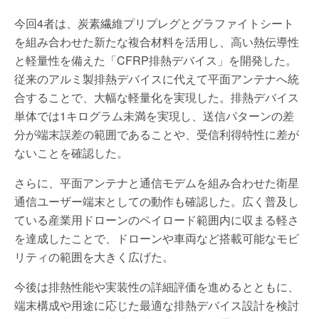
今回4者は、炭素繊維プリプレグとグラファイトシート
を組み合わせた新たな複合材料を活用し、高い熱伝導性
と軽量性を備えた「CFRP排熱デバイス」を開発した。
従来のアルミ製排熱デバイスに代えて平面アンテナへ統
合することで、大幅な軽量化を実現した。排熱デバイス
単体では1キログラム未満を実現し、送信パターンの差
分が端末誤差の範囲であることや、受信利得特性に差が
ないことを確認した。
さらに、平面アンテナと通信モデムを組み合わせた衛星
通信ユーザー端末としての動作も確認した。広く普及し
ている産業用ドローンのペイロード範囲内に収まる軽さ
を達成したことで、ドローンや車両など搭載可能なモビ
リティの範囲を大きく広げた。
今後は排熱性能や実装性の詳細評価を進めるとともに、
端末構成や用途に応じた最適な排熱デバイス設計を検討