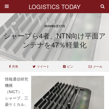
LOGISTICS TODAY
2026年6月17日
シャープら4者、NTN向け平面ア
ンテナを47％軽量化
共有
ツイート
ピン
メール
情報通信研究
機構
（NICT）、
シャープ、三
菱ケミカル、