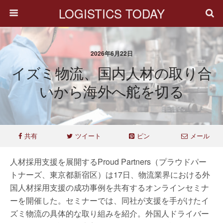
LOGISTICS TODAY
2026年6月22日
イズミ物流、国内人材の取り合
いから海外へ舵を切る
共有
ツイート
ピン
メール
人材採用支援を展開するProud Partners（プラウドパー
トナーズ、東京都新宿区）は17日、物流業界における外
国人材採用支援の成功事例を共有するオンラインセミナ
ーを開催した。セミナーでは、同社が支援を手がけたイ
ズミ物流の具体的な取り組みを紹介。外国人ドライバー