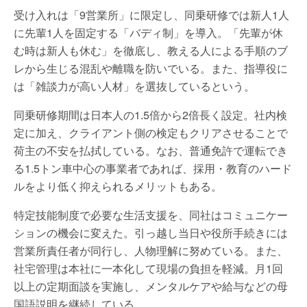
受け入れは「9営業所」に限定し、同乗研修では新人1人
に先輩1人を固定する「バディ制」を導入。「先輩が休
む時は新人も休む」を徹底し、教える人による手順のブ
レから生じる混乱や離職を防いでいる。また、指導役に
は「雑談力が高い人材」を選抜しているという。
同乗研修期間は日本人の1.5倍から2倍長く設定。社内検
定に加え、クライアント側の検定もクリアさせることで
荷主の不安を払拭している。なお、普通免許で運転でき
る1.5トン車中心の事業者であれば、採用・教育のハード
ルをより低く抑えられるメリットもある。
特定技能制度で必要な生活支援を、同社はコミュニケー
ションの機会に変えた。引っ越し当日や役所手続きには
営業所責任者が同行し、人物理解に努めている。また、
社宅管理は本社に一本化して現場の負担を軽減。月1回
以上の定期面談を実施し、メンタルケアや給与などの母
国語説明を継続している。