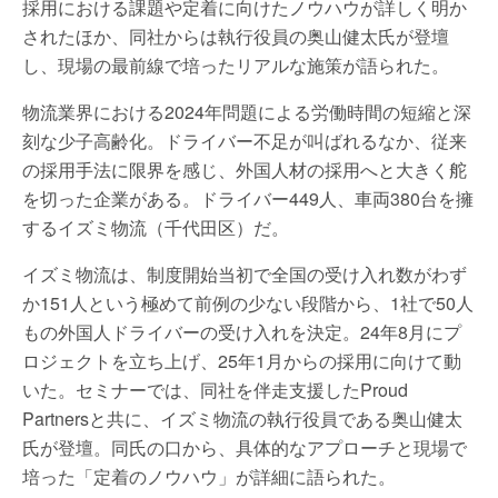
採用における課題や定着に向けたノウハウが詳しく明か
されたほか、同社からは執行役員の奥山健太氏が登壇
し、現場の最前線で培ったリアルな施策が語られた。
物流業界における2024年問題による労働時間の短縮と深
刻な少子高齢化。ドライバー不足が叫ばれるなか、従来
の採用手法に限界を感じ、外国人材の採用へと大きく舵
を切った企業がある。ドライバー449人、車両380台を擁
するイズミ物流（千代田区）だ。
イズミ物流は、制度開始当初で全国の受け入れ数がわず
か151人という極めて前例の少ない段階から、1社で50人
もの外国人ドライバーの受け入れを決定。24年8月にプ
ロジェクトを立ち上げ、25年1月からの採用に向けて動
いた。セミナーでは、同社を伴走支援したProud
Partnersと共に、イズミ物流の執行役員である奥山健太
氏が登壇。同氏の口から、具体的なアプローチと現場で
培った「定着のノウハウ」が詳細に語られた。