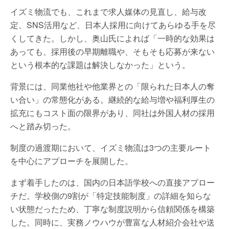
イズミ物流でも、これまで求人媒体の見直し、給与改
定、SNS活用など、日本人採用に向けてあらゆる手を尽
くしてきた。しかし、奥山氏によれば「一時的な効果は
あっても、採用後の早期離職や、そもそも応募が来ない
という根本的な課題は解決しなかった」という。
背景には、同業他社や他業界との「限られた日本人の奪
い合い」の常態化がある。継続的な給与増や福利厚生の
拡充にもコスト面の限界があり、同社は外国人材の採用
へと踏み切った。
制度の過渡期において、イズミ物流は3つの主要ルート
を中心にアプローチを展開した。
まず着手したのは、国内の日本語学校への直接アプロー
チだ。学校側の9割が「特定技能制度」の詳細を知らな
い状態だったため、丁寧な制度説明から信頼関係を構築
した。同時に、実務ノウハウが豊富な人材紹介会社や送