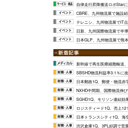
自律走行昇降搬送ロボStar
CBRE、九州物流展で施設
テレニシ、九州物流展でIT
日新、九州国際物流展で半導
日本GLP、九州物流展で熊
新幹線で再生医療細胞輸送
SBSHD物流利益率3.1％
日本郵政1Q、郵便・物流赤
NXHD中間期、国際物流伸び
SGHD1Q、モリソン連結効
ロジスティード1Q、売上1
日本トランスシティ1Q、海
渋沢倉庫1Q、3PL好調で営