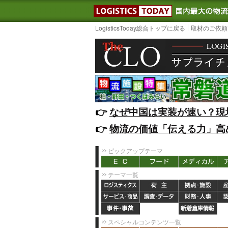
LOGISTIC
LogisticsToday総合トップに戻る
取材のご依頼
👉️
なぜ中国は実装が速い？現
👉️
物流の価値「伝える力」高
ピックアップテーマ
テーマ一覧
スペシャルコンテンツ一覧