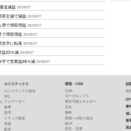
も運送減益
26/08/07
部荷主減で減益
26/08/07
入増で増収増益
26/08/07
昇で増収増益
26/08/07
業赤字に転落
26/08/07
益23％減
26/08/07
赤字で営業益68％減
26/08/07
ロジスティクス
環境・CSR
話
ロジスティクス総合
CSR
短
モーダルシフト
3PL
D
フォワーダー
再生可能エネルギー
の
事
倉庫
安全
港湾
燃料
値
トラック輸送
環境への取り組み
新
海運
BCP
高
防災・災害
航空