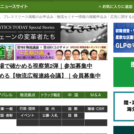
S TODAY｜国内最大の物流ニュースサイト
3PL, SCMなど国内外の最新の物流
、プレスリリース掲載のお申込み
物流セミナー情報の掲載申込み
広告に関する
場で確かめる視察第2弾｜参加募集中
める【物流広報連絡会議】｜会員募集中