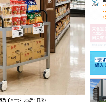
陳列イメージ
（出所：日東）