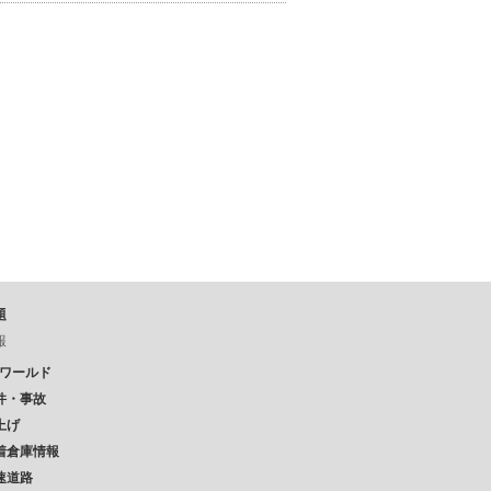
題
報
Pワールド
件・事故
上げ
着倉庫情報
速道路