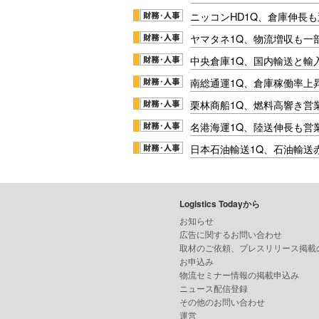
ニッコンHD1Q、倉庫伸長
ヤマタネ1Q、物流増収も一
中央倉庫1Q、国内輸送と輸
南総通運1Q、倉庫稼働率上
栗林商船1Q、燃料高響き営
名港海運1Q、陸送伸長も営業
日本石油輸送1Q、石油輸送
Logistics Todayから
お知らせ
広告に関するお問い合わせ
取材のご依頼、プレスリリース掲載
お申込み
物流セミナー情報の掲載申込み
ニュース配信登録
その他のお問い合わせ
運営