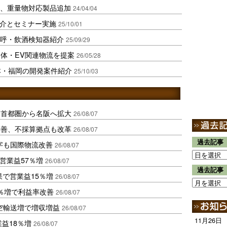
に、重量物対応製品追加
24/04/04
紹介とセミナー実施
25/10/01
点呼・飲酒検知器紹介
25/09/29
体・EV関連物流を提案
26/05/28
本・福岡の開発案件紹介
25/10/03
、首都圏から名阪へ拡大
26/08/07
に改善、不採算拠点も改革
26/08/07
過去記事
字も国際物流改善
26/08/07
営業益57％増
26/08/07
過去記事
果で営業益15％増
26/08/07
2％増で利益率改善
26/08/07
空輸送増で増収増益
26/08/07
11月26日
業益18％増
26/08/07